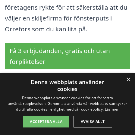
företagens rykte för att säkerställa att du
väljer en skiljefirma för fönsterputs i
Orrefors som du kan lita på.
Få 3 erbjudanden, gratis och utan
förpliktelser
×
Denna webbplats använder
cookies
Sök efter en
Denna webbplats använder cookies för att förbättra
användarupplevelsen. Genom att använda vår webbplats samtycker
professionell för
du till alla cookies i enlighet med vår cookiepolicy.
Läs mer
fönsterputs i andra
ACCEPTERA ALLA
AVVISA ALLT