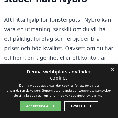
Att hitta hjälp för fönsterputs i Nybro kan
vara en utmaning, särskilt om du vill ha
ett pålitligt företag som erbjuder bra
priser och hög kvalitet. Oavsett om du har
ett hem, en lägenhet eller ett kontor, är
renoverade fönster viktiga för både
×
Denna webbplats använder
utseendet och ljusinsläpp. Genom att
cookies
använda vår plattform kan du enkelt få
Denna webbplats använder cookies för att förbättra
användarupplevelsen. Genom att använda vår webbplats samtycker
kontakt med professionella
du till alla cookies i enlighet med vår cookiepolicy.
Läs mer
fönsterputsare i din närhet. Det är en
ACCEPTERA ALLA
AVVISA ALLT
smidig lösning för att få flera offertförslag