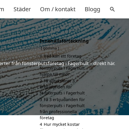
m
Städer
Om / kontakt
Blogg
Innehållsförteckning
gömma
1
Vad kan ett företag
som är specialiserat på
rter från fönsterputsföretag i Fagerhult – direkt här.
fönsterputs i Fagerhult
hjälpa till med?
2
Få alltid minst 3
erbjudanden för
fönsterputs i Fagerhult
3
Få 3 erbjudanden för
fönsterputs i Fagerhult
från professionella
företag
4
Hur mycket kostar