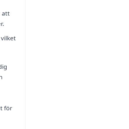
 att
r.
vilket
dig
n
t för