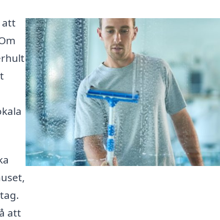
 att
 Om
erhult
t
okala
ka
huset,
etag.
å att