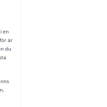
i en
för är
an du
sta
inns
n.