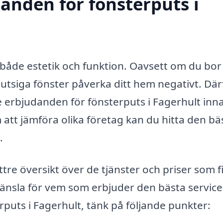
danden för fönsterputs i
r både estetik och funktion. Oavsett om du bor 
smutsiga fönster påverka ditt hem negativt. Där
re erbjudanden för fönsterputs i Fagerhult inn
att jämföra olika företag kan du hitta den bä
.
tre översikt över de tjänster och priser som f
 känsla för vem som erbjuder den bästa service
rputs i Fagerhult, tänk på följande punkter: