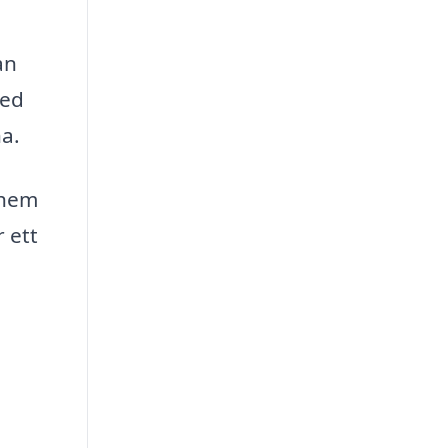
an
Med
na.
 hem
 ett