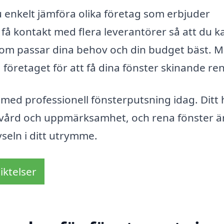
enkelt jämföra olika företag som erbjuder
t få kontakt med flera leverantörer så att du k
v som passar dina behov och din budget bäst. 
a företaget för att få dina fönster skinande re
a med professionell fönsterputsning idag. Ditt
a vård och uppmärksamhet, och rena fönster är
vseln i ditt utrymme.
iktelser