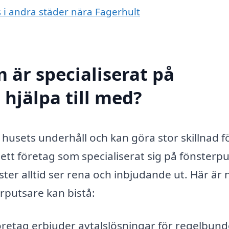
s i andra städer nära Fagerhult
 är specialiserat på
 hjälpa till med?
v husets underhåll och kan göra stor skillnad f
tt företag som specialiserat sig på fönsterput
ster alltid ser rena och inbjudande ut. Här är
rputsare kan bistå:
etag erbjuder avtalslösningar för regelbun