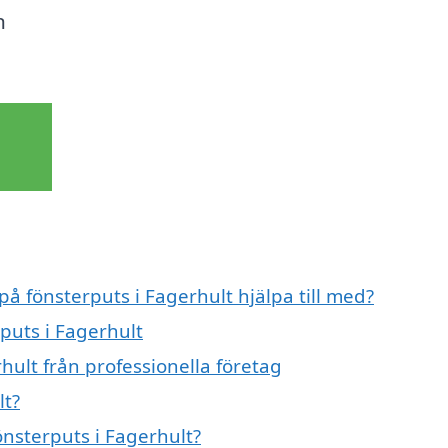
n
på fönsterputs i Fagerhult hjälpa till med?
rputs i Fagerhult
hult från professionella företag
lt?
önsterputs i Fagerhult?