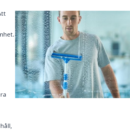
Att
amhet.
ära
håll,