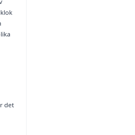
v
 klok
m
lika
r det