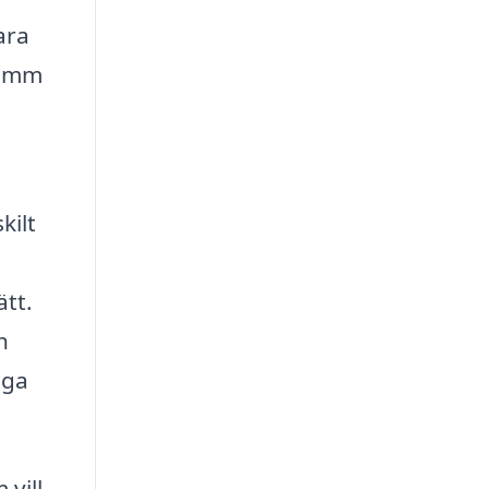
ara
damm
kilt
ätt.
h
iga
vill