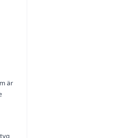
om är
e
ktyg