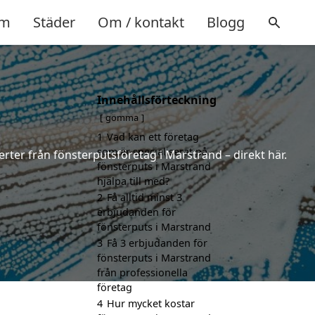
m
Städer
Om / kontakt
Blogg
Innehållsförteckning
gömma
1
Vad kan ett företag
som är specialiserat på
erter från fönsterputsföretag i Marstrand – direkt här.
fönsterputs i Marstrand
hjälpa till med?
2
Få alltid minst 3
erbjudanden för
fönsterputs i Marstrand
3
Få 3 erbjudanden för
fönsterputs i Marstrand
från professionella
företag
4
Hur mycket kostar