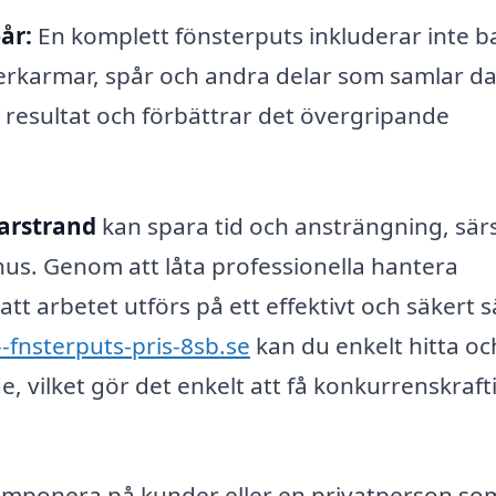
år:
En komplett fönsterputs inkluderar inte b
terkarmar, spår och andra delar som samlar 
 resultat och förbättrar det övergripande
Marstrand
kan spara tid och ansträngning, särs
hus. Genom att låta professionella hantera
t arbetet utförs på ett effektivt och säkert s
--fnsterputs-pris-8sb.se
kan du enkelt hitta oc
e, vilket gör det enkelt att få konkurrenskraft
imponera på kunder eller en privatperson som 