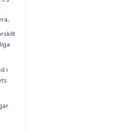
t
era.
rskilt
diga
d i
ets
gar