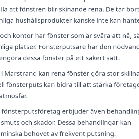
la att fönstren blir skinande rena. De tar bor
nliga hushållsprodukter kanske inte kan hant
h kontor har fönster som är svåra att nå, sä
mliga platser. Fönsterputsare har den nödvän
engöra dessa fönster på ett säkert sätt.
i Marstrand kan rena fönster göra stor skillna
l fönsterputs kan bidra till att stärka företag
atmosfär.
 fönsterputsföretag erbjuder även behandlin
a smuts och skador. Dessa behandlingar kan
 minska behovet av frekvent putsning.