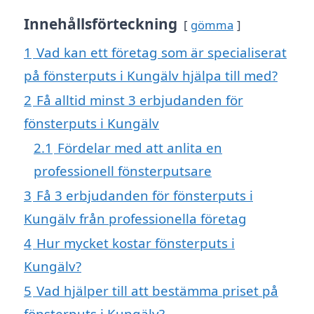
Innehållsförteckning
gömma
1
Vad kan ett företag som är specialiserat
på fönsterputs i Kungälv hjälpa till med?
2
Få alltid minst 3 erbjudanden för
fönsterputs i Kungälv
2.1
Fördelar med att anlita en
professionell fönsterputsare
3
Få 3 erbjudanden för fönsterputs i
Kungälv från professionella företag
4
Hur mycket kostar fönsterputs i
Kungälv?
5
Vad hjälper till att bestämma priset på
fönsterputs i Kungälv?