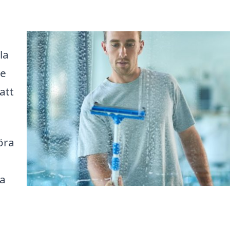
la
de
att
öra
ra