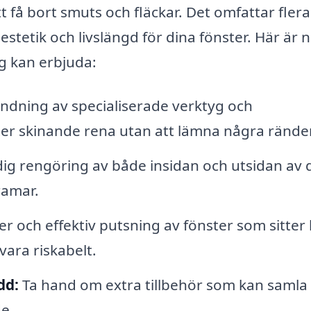
 få bort smuts och fläckar. Det omfattar flera
stetik och livslängd för dina fönster. Här är 
g kan erbjuda:
dning av specialiserade verktyg och
ter skinande rena utan att lämna några ränder
dig rengöring av både insidan och utsidan av 
ramar.
r och effektiv putsning av fönster som sitter
vara riskabelt.
dd:
Ta hand om extra tillbehör som kan samla
e.