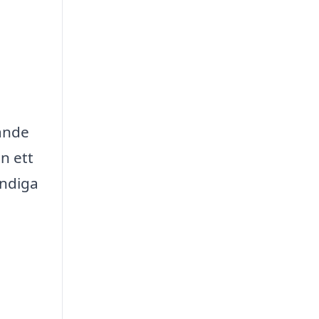
dande
an ett
ändiga