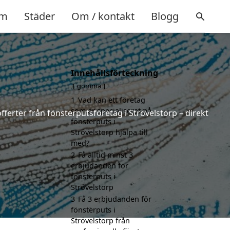
m
Städer
Om / kontakt
Blogg
Innehållsförteckning
gömma
1
Vad kan ett företag
som är specialiserat på
fferter från fönsterputsföretag i Strövelstorp – direkt
fönsterputs i
Strövelstorp hjälpa till
med?
2
Få alltid minst 3
erbjudanden för
fönsterputs i
Strövelstorp
3
Få 3 erbjudanden för
fönsterputs i
Strövelstorp från