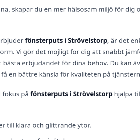
rena, skapar du en mer hälsosam miljö för dig 
erbjuder
fönsterputs i Strövelstorp
, är det en
form. Vi gör det möjligt för dig att snabbt jäm
det bästa erbjudandet för dina behov. Du kan ä
å en bättre känsla för kvaliteten på tjänstern
d fokus på
fönsterputs i Strövelstorp
hjälpa til
 till klara och glittrande ytor.