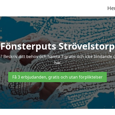
He
Fönsterputs Strövelstorp
p? Beskriv ditt behov och hämta 3 gratis och icke bindande o
här.
Få 3 erbjudanden, gratis och utan förpliktelser