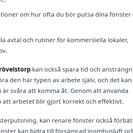
ner om hur ofta du bör putsa dina fönster
la avtal och rutiner för kommersiella lokaler,
ov.
trövelstorp
kan också spara tid och ansträngn
föra den här typen av arbete själv, och det kan
m är svåra att komma åt. Genom att använda
att arbetet blir gjort korrekt och effektivt.
terputsning, kan renare fönster också förbät
nster kan bidra till försämrad inomhusluft oc