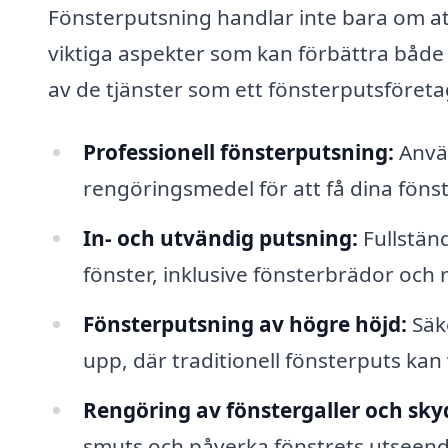
Fönsterputsning handlar inte bara om att
viktiga aspekter som kan förbättra både e
av de tjänster som ett fönsterputsföreta
Professionell fönsterputsning:
Använ
rengöringsmedel för att få dina föns
In- och utvändig putsning:
Fullstän
fönster, inklusive fönsterbrädor och 
Fönsterputsning av högre höjd:
Säke
upp, där traditionell fönsterputs kan 
Rengöring av fönstergaller och sky
smuts och påverka fönstrets utseend