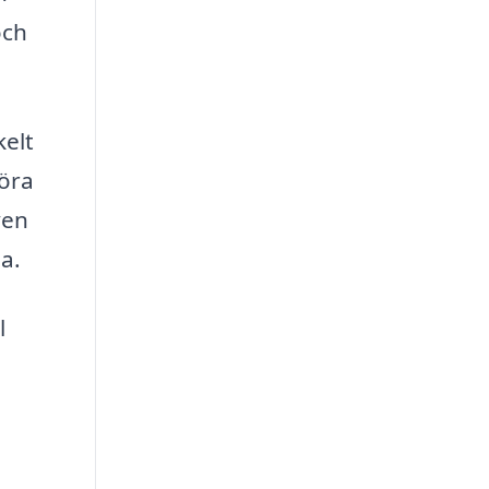
och
kelt
föra
ven
a.
l