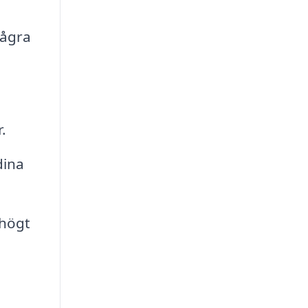
några
.
dina
 högt