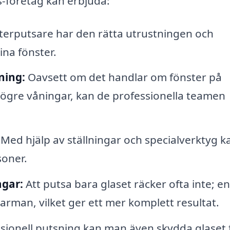
s-företag kan erbjuda:
erputsare har den rätta utrustningen och
ina fönster.
ning:
Oavsett om det handlar om fönster på
högre våningar, kan de professionella teamen
Med hjälp av ställningar och specialverktyg k
soner.
ågar:
Att putsa bara glaset räcker ofta inte; en
arman, vilket ger ett mer komplett resultat.
ionell putsning kan man även skydda glaset 