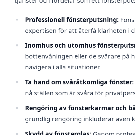
tjänster och fördelar som ett fönsterput
Professionell fönsterputsning:
Fönst
expertisen för att återfå klarheten i d
Inomhus och utomhus fönsterputs
bottenvåningen eller de svårare på 
navigera i alla situationer.
Ta hand om svåråtkomliga fönster:
nå ställen som är svåra för privatper
Rengöring av fönsterkarmar och b
grundlig rengöring inkluderar även k
Skydd av fönsterglas:
Genom profess