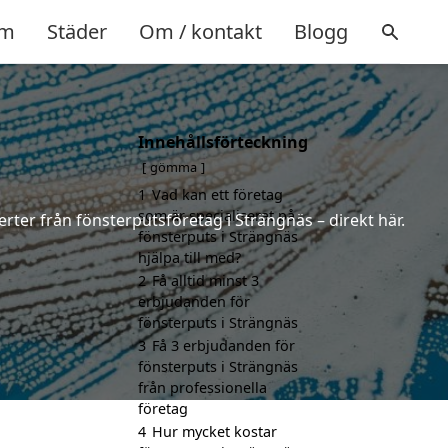
m
Städer
Om / kontakt
Blogg
Innehållsförteckning
gömma
1
Vad kan ett företag
som är specialiserat på
erter från fönsterputsföretag i Strängnäs – direkt här.
fönsterputs i Strängnäs
hjälpa till med?
2
Få alltid minst 3
erbjudanden för
fönsterputs i Strängnäs
3
Få 3 erbjudanden för
fönsterputs i Strängnäs
från professionella
företag
4
Hur mycket kostar