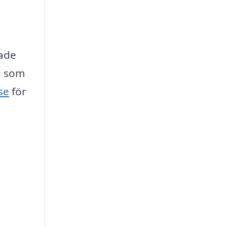
rade
d som
se
för