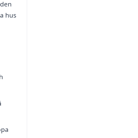
 den
ga hus
h
å
öpa