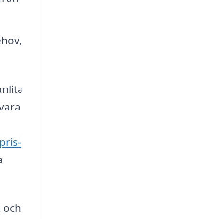
ehov,
nlita
 vara
pris-
a
m och