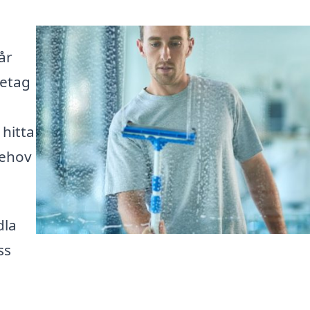
år
retag
 hitta
behov
dla
ss