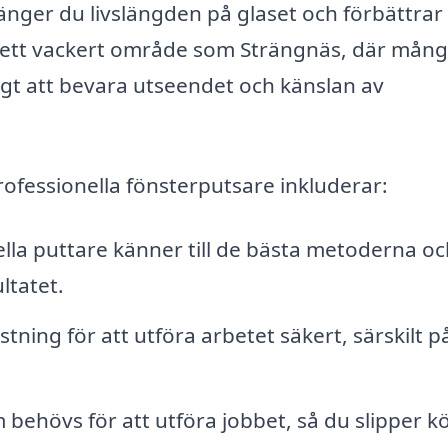
länger du livslängden på glaset och förbättrar
 i ett vackert område som Strängnäs, där mån
ktigt att bevara utseendet och känslan av
ofessionella fönsterputsare inkluderar:
lla puttare känner till de bästa metoderna oc
ltatet.
tning för att utföra arbetet säkert, särskilt p
ehövs för att utföra jobbet, så du slipper k