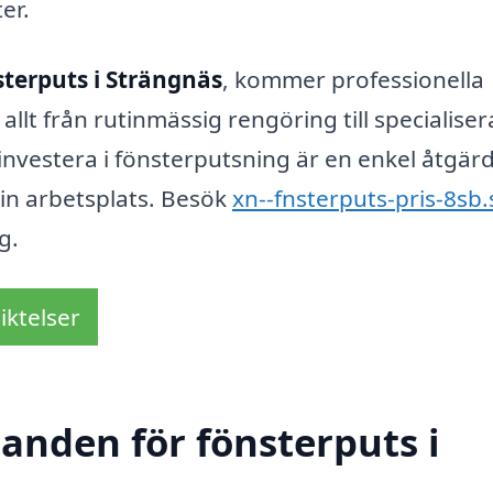
er.
sterputs i Strängnäs
, kommer professionella
llt från rutinmässig rengöring till specialise
investera i fönsterputsning är en enkel åtgär
 din arbetsplats. Besök
xn--fnsterputs-pris-8sb.
g.
iktelser
danden för fönsterputs i