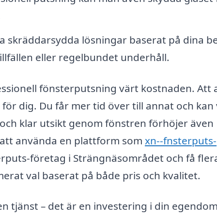
.
a skräddarsydda lösningar baserat på dina b
lfällen eller regelbundet underhåll.
ssionell fönsterputsning värt kostnaden. Att a
ör dig. Du får mer tid över till annat och kan
en och klar utsikt genom fönstren förhöjer även
m att använda en plattform som
xn--fnsterputs-
erputs-företag i Strängnäsområdet och få fler
merat val baserat på både pris och kvalitet.
n tjänst – det är en investering i din egendo