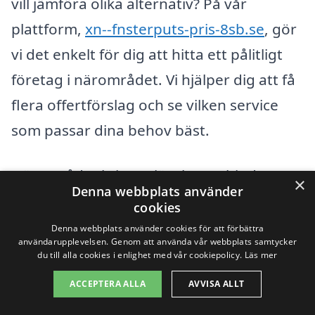
vill jämföra olika alternativ? På vår
plattform,
xn--fnsterputs-pris-8sb.se
, gör
vi det enkelt för dig att hitta ett pålitligt
företag i närområdet. Vi hjälper dig att få
flera offertförslag och se vilken service
som passar dina behov bäst.
Närområdet kring Stjärnhov erbjuder
×
Denna webbplats använder
flera alternativ för fönsterputsning, och
cookies
det kan vara värt att överväga företag i
Denna webbplats använder cookies för att förbättra
användarupplevelsen. Genom att använda vår webbplats samtycker
dessa närliggande städer:
Gnesta
,
du till alla cookies i enlighet med vår cookiepolicy.
Läs mer
Sundbyberg,
Nykvarn
,
Trosa
,
Vagnhärad
,
ACCEPTERA ALLA
AVVISA ALLT
Mörkö, Landsbrog,
Sjöbo
och
Hölö
.