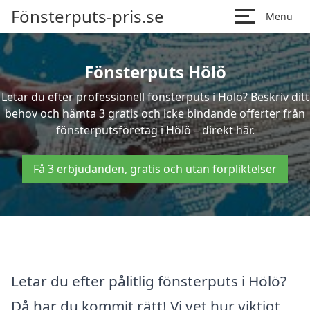
Fönsterputs-pris.se
Menu
Fönsterputs Hölö
Letar du efter professionell fönsterputs i Hölö? Beskriv ditt
behov och hämta 3 gratis och icke bindande offerter från
fönsterputsföretag i Hölö – direkt här.
Få 3 erbjudanden, gratis och utan förpliktelser
Letar du efter pålitlig fönsterputs i Hölö?
Då har du kommit rätt! Vi vet hur viktigt