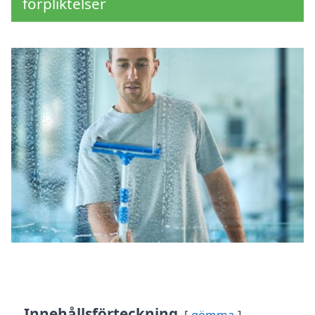
förpliktelser
Innehållsförteckning
gömma