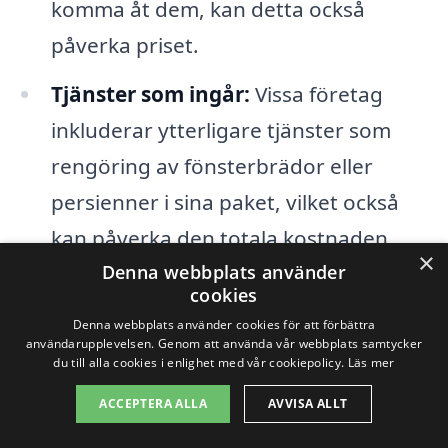
komma åt dem, kan detta också
påverka priset.
Tjänster som ingår:
Vissa företag
inkluderar ytterligare tjänster som
rengöring av fönsterbrädor eller
persienner i sina paket, vilket också
kan påverka den totala kostnaden.
×
Denna webbplats använder
Frekvens av tjänsten:
Om du
cookies
planerar att boka fönsterputs
Denna webbplats använder cookies för att förbättra
användarupplevelsen. Genom att använda vår webbplats samtycker
regelbundet kan vissa företag erbjuda
du till alla cookies i enlighet med vår cookiepolicy.
Läs mer
rabatter för återkommande kunder.
ACCEPTERA ALLA
AVVISA ALLT