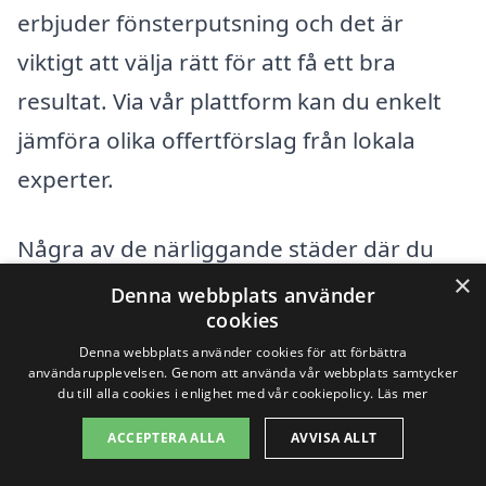
erbjuder fönsterputsning och det är
viktigt att välja rätt för att få ett bra
resultat. Via vår plattform kan du enkelt
jämföra olika offertförslag från lokala
experter.
Några av de närliggande städer där du
×
också kan hitta professionella
Denna webbplats använder
cookies
fönsterputstjänster inkluderar:
Denna webbplats använder cookies för att förbättra
användarupplevelsen. Genom att använda vår webbplats samtycker
Simrishamn
du till alla cookies i enlighet med vår cookiepolicy.
Läs mer
ACCEPTERA ALLA
AVVISA ALLT
Brösarp