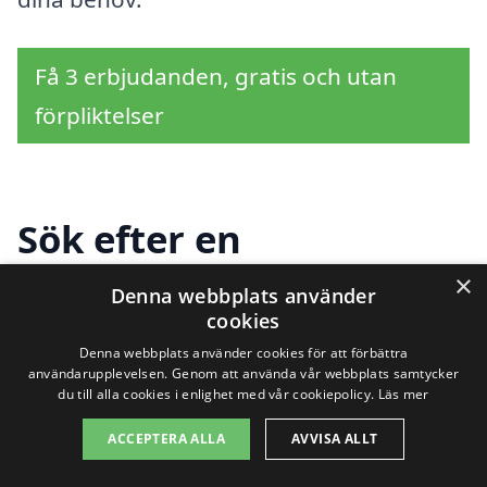
Få 3 erbjudanden, gratis och utan
förpliktelser
Sök efter en
professionell för
×
Denna webbplats använder
cookies
fönsterputs i andra
Denna webbplats använder cookies för att förbättra
städer nära Östra
användarupplevelsen. Genom att använda vår webbplats samtycker
du till alla cookies i enlighet med vår cookiepolicy.
Läs mer
Tommarp
ACCEPTERA ALLA
AVVISA ALLT