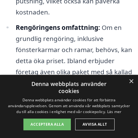
putsning, vilket också kan påverka
kostnaden.
Rengöringens omfattning:
Om en
grundlig rengöring, inklusive
fönsterkarmar och ramar, behövs, kan
detta öka priset. Ibland erbjuder
företag även olika paket med så kallad
×
”premium” putsning.
Denna webbplats använder
cookies
Denna webbplats använder cookies för att förbättra
Förutom dessa faktorer är det också klokt
användarupplevelsen. Genom att använda vår webbplats samtycker
du till alla cookies i enlighet med vår cookiepolicy.
Läs mer
att jämföra olika företag som erbjuder
fönsterputs i Påskallavik. Genom vår
ACCEPTERA ALLA
AVVISA ALLT
plattform kan du enkelt få offerter från