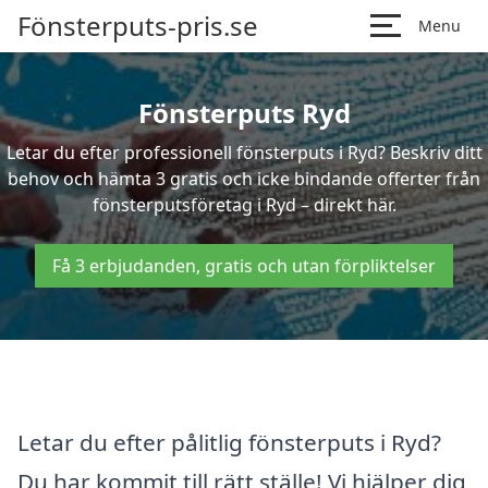
Fönsterputs-pris.se
Menu
Fönsterputs Ryd
Letar du efter professionell fönsterputs i Ryd? Beskriv ditt
behov och hämta 3 gratis och icke bindande offerter från
fönsterputsföretag i Ryd – direkt här.
Få 3 erbjudanden, gratis och utan förpliktelser
Letar du efter pålitlig fönsterputs i Ryd?
Du har kommit till rätt ställe! Vi hjälper dig