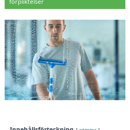
förpliktelser
Innehållsförteckning
gömma