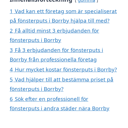
1
Vad kan ett företag som är specialiserat
på fönsterputs i Borrby hjälpa till med?
2
Få alltid minst 3 erbjudanden för
fönsterputs i Borrby
3
Få 3 erbjudanden för fönsterputs i
Borrby från professionella företag
4
Hur mycket kostar fönsterputs i Borrby?
5
Vad hjälper till att bestämma priset på
fönsterputs i Borrby?
6
Sök efter en professionell för
fönsterputs i andra städer nära Borrby