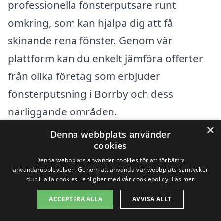
professionella fönsterputsare runt
omkring, som kan hjälpa dig att få
skinande rena fönster. Genom vår
plattform kan du enkelt jämföra offerter
från olika företag som erbjuder
fönsterputsning i Borrby och dess
närliggande områden.
×
Denna webbplats använder
Här är några städer i närheten av Borrby
cookies
där du kan hitta kvalificerade
Denna webbplats använder cookies för att förbättra
användarupplevelsen. Genom att använda vår webbplats samtycker
fönsterputsare:
du till alla cookies i enlighet med vår cookiepolicy.
Läs mer
ACCEPTERA ALLA
AVVISA ALLT
Simrishamn