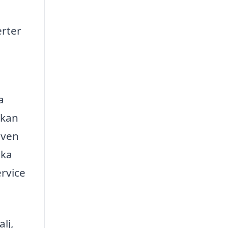
erter
a
 kan
även
eka
ervice
lj,