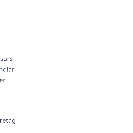
esurs
ndlar
er
öretag