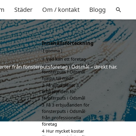
m
Städer
Om / kontakt
Blogg
Innehållsförteckning
gömma
1
Vad kan ett företag
som är specialiserat på
erter från fönsterputsföretag i Ödsmål – direkt här.
fönsterputs i Ödsmål
hjälpa till med?
2
Få alltid minst 3
erbjudanden för
fönsterputs i Ödsmål
3
Få 3 erbjudanden för
fönsterputs i Ödsmål
från professionella
företag
4
Hur mycket kostar