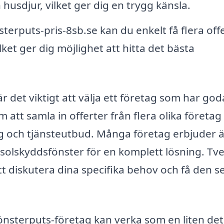
usdjur, vilket ger dig en trygg känsla.
erputs-pris-8sb.se kan du enkelt få flera off
lket ger dig möjlighet att hitta det bästa
r det viktigt att välja ett företag som har god
att samla in offerter från flera olika företag
ing och tjänsteutbud. Många företag erbjuder 
 solskyddsfönster för en komplett lösning. Tv
att diskutera dina specifika behov och få den s
 fönsterputs-företag kan verka som en liten deta