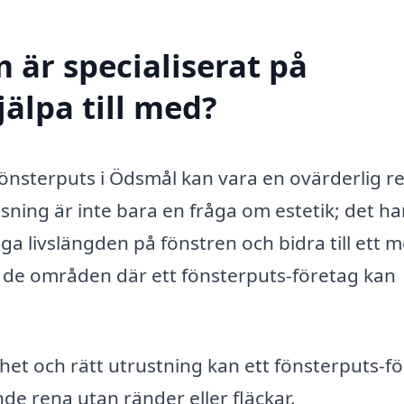
 är specialiserat på
älpa till med?
fönsterputs i Ödsmål kan vara en ovärderlig r
sning är inte bara en fråga om estetik; det ha
nga livslängden på fönstren och bidra till ett m
 de områden där ett fönsterputs-företag kan
et och rätt utrustning kan ett fönsterputs-f
nde rena utan ränder eller fläckar.