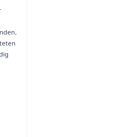
r
anden.
iteten
dig