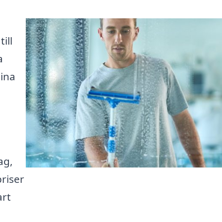
ill
a
dina
ag,
priser
art