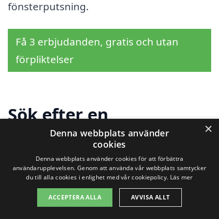
fönsterputsning.
Få 3 erbjudanden, gratis och utan
förpliktelser
Sök efter en
×
professionell för
Denna webbplats använder
cookies
fönsterputs i andra
Denna webbplats använder cookies för att förbättra
användarupplevelsen. Genom att använda vår webbplats samtycker
städer nära Krokek
du till alla cookies i enlighet med vår cookiepolicy.
Läs mer
ACCEPTERA ALLA
AVVISA ALLT