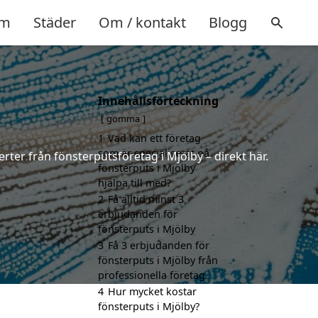
m
Städer
Om / kontakt
Blogg
Innehållsförteckning
gömma
1
Vad kan ett företag
som är specialiserat på
rter från fönsterputsföretag i Mjölby – direkt här.
fönsterputs i Mjölby
hjälpa till med?
2
Få alltid minst 3
erbjudanden för
fönsterputs i Mjölby
3
Få 3 erbjudanden för
fönsterputs i Mjölby från
professionella företag
4
Hur mycket kostar
fönsterputs i Mjölby?