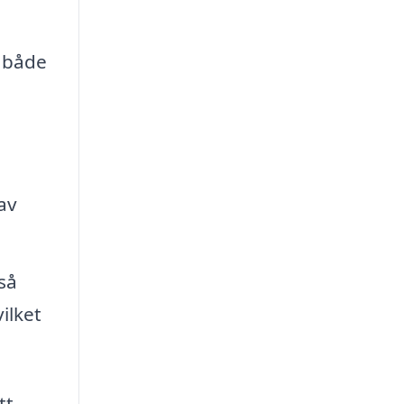
t både
av
så
ilket
tt