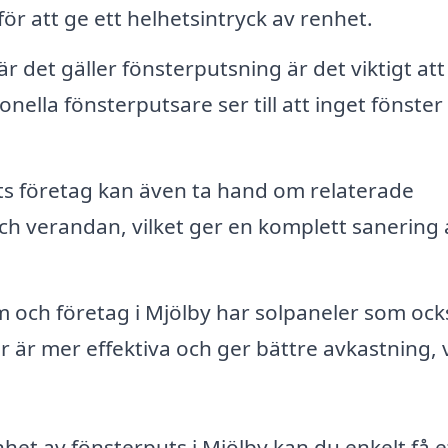
r att ge ett helhetsintryck av renhet.
r det gäller fönsterputsning är det viktigt at
onella fönsterputsare ser till att inget fönster
ts företag kan även ta hand om relaterade
h verandan, vilket ger en komplett sanering 
och företag i Mjölby har solpaneler som ock
är mer effektiva och ger bättre avkastning, v
het av fönsterputs i Mjölby kan du enkelt få e