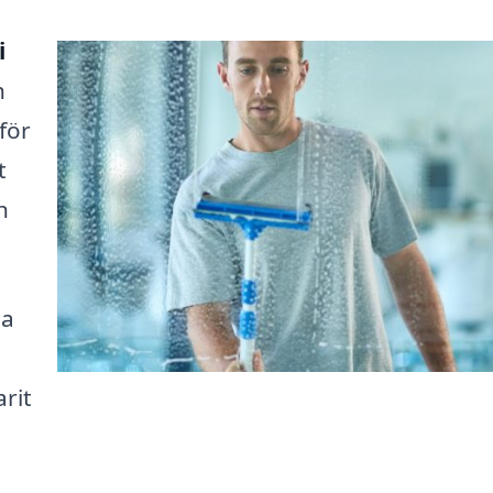
i
h
för
t
h
.
la
arit