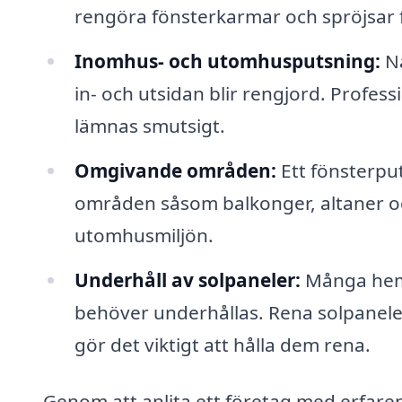
rengöra fönsterkarmar och spröjsar fö
Inomhus- och utomhusputsning:
Nä
in- och utsidan blir rengjord. Professi
lämnas smutsigt.
Omgivande områden:
Ett fönsterpu
områden såsom balkonger, altaner oc
utomhusmiljön.
Underhåll av solpaneler:
Många hem 
behöver underhållas. Rena solpaneler 
gör det viktigt att hålla dem rena.
Genom att anlita ett företag med erfaren