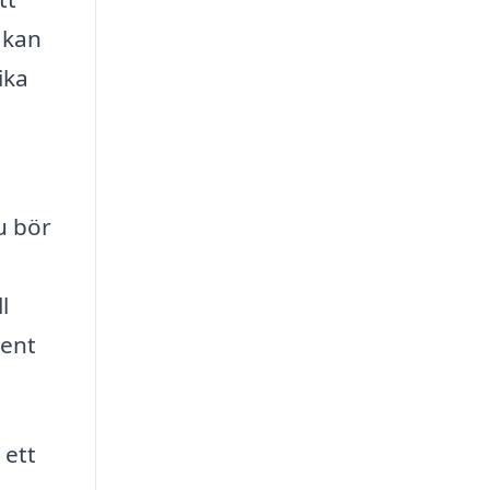
 kan
ika
u bör
l
rent
 ett