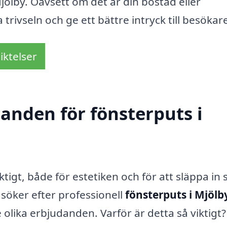
Mjölby. Oavsett om det är din bostad eller
rivseln och ge ett bättre intryck till besökar
iktelser
danden för fönsterputs i
ktigt, både för estetiken och för att släppa in 
 söker efter professionell
fönsterputs i Mjölb
re olika erbjudanden. Varför är detta så viktigt