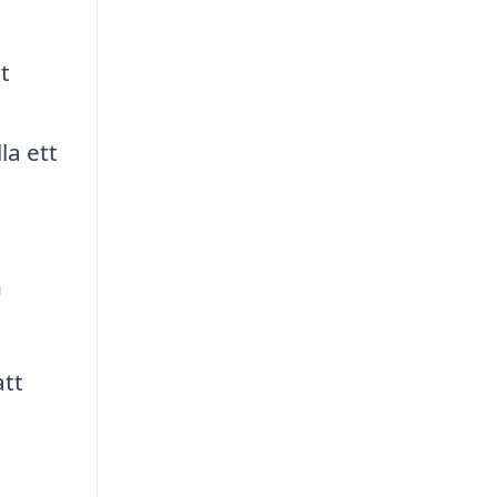
t
la ett
n
att
.