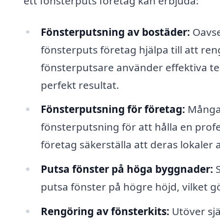
ett fönsterputs företag kan erbjuda:
Fönsterputsning av bostäder:
Oavset
fönsterputs företag hjälpa till att ren
fönsterputsare använder effektiva tek
perfekt resultat.
Fönsterputsning för företag:
Många 
fönsterputsning för att hålla en prof
företag säkerställa att deras lokaler 
Putsa fönster på höga byggnader:
S
putsa fönster på högre höjd, vilket g
Rengöring av fönsterkits:
Utöver sjä