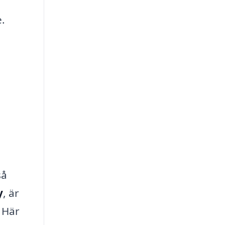
e.
så
y
, är
? Här