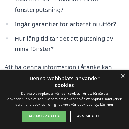
fönsterputsning?
Ingår garantier för arbetet ni utför?
Hur lång tid tar det att putsning av
mina fönster?
Att ha denna information i åtanke kan
×
hjälpa dig att navigera mellan de olika
Denna webbplats använder
cookies
alternativen och slutligen hitta det bästa
Denna webbplats använder cookies för att förbättra
erbjudandet för fönsterputs i Korsgården.
användarupplevelsen. Genom att använda vår webbplats samtycker
du till alla cookies i enlighet med vår cookiepolicy.
Läs mer
ACCEPTERA ALLA
AVVISA ALLT
Få 3 erbjudanden, gratis och utan