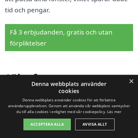
tid och pengar.
Få 3 erbjudanden, gratis och utan
förpliktelser
Sök efter en
×
Denna webbplats använder
professionell för
cookies
Denna webbplats använder cookies för att förbättra
fönsterputs i andra
användarupplevelsen. Genom att använda vår webbplats samtycker
du till alla cookies i enlighet med vår cookiepolicy.
Läs mer
städer nära Hästängen
ACCEPTERA ALLA
AVVISA ALLT