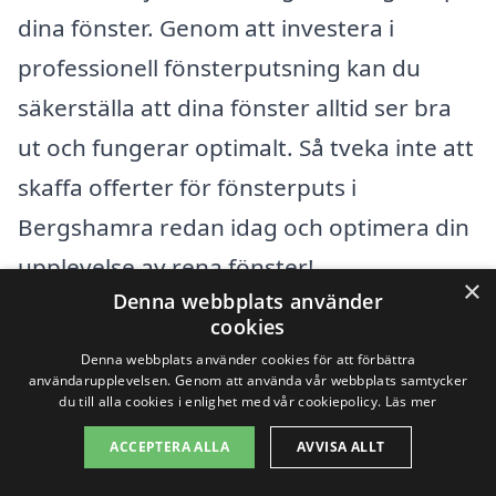
dina fönster. Genom att investera i
professionell fönsterputsning kan du
säkerställa att dina fönster alltid ser bra
ut och fungerar optimalt. Så tveka inte att
skaffa offerter för fönsterputs i
Bergshamra redan idag och optimera din
upplevelse av rena fönster!
×
Denna webbplats använder
cookies
Få 3 erbjudanden, gratis och utan
Denna webbplats använder cookies för att förbättra
förpliktelser
användarupplevelsen. Genom att använda vår webbplats samtycker
du till alla cookies i enlighet med vår cookiepolicy.
Läs mer
ACCEPTERA ALLA
AVVISA ALLT