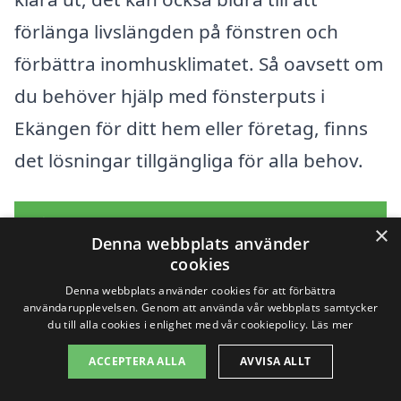
förlänga livslängden på fönstren och
förbättra inomhusklimatet. Så oavsett om
du behöver hjälp med fönsterputs i
Ekängen för ditt hem eller företag, finns
det lösningar tillgängliga för alla behov.
Få 3 erbjudanden, gratis och utan
×
Denna webbplats använder
förpliktelser
cookies
Denna webbplats använder cookies för att förbättra
användarupplevelsen. Genom att använda vår webbplats samtycker
du till alla cookies i enlighet med vår cookiepolicy.
Läs mer
Sök efter en
ACCEPTERA ALLA
AVVISA ALLT
professionell för