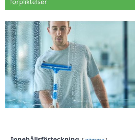
förpliktelser
Innehållsförteckning
gömma