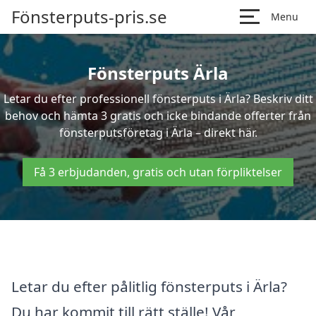
Fönsterputs-pris.se
Menu
Fönsterputs Ärla
Letar du efter professionell fönsterputs i Ärla? Beskriv ditt
behov och hämta 3 gratis och icke bindande offerter från
fönsterputsföretag i Ärla – direkt här.
Få 3 erbjudanden, gratis och utan förpliktelser
Letar du efter pålitlig fönsterputs i Ärla?
Du har kommit till rätt ställe! Vår