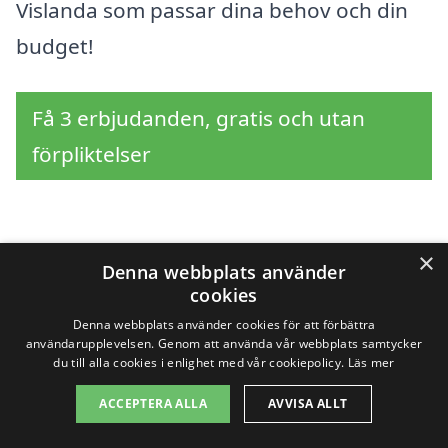
Vislanda som passar dina behov och din
budget!
Få 3 erbjudanden, gratis och utan
förpliktelser
Sök efter en
×
Denna webbplats använder
cookies
professionell för
Denna webbplats använder cookies för att förbättra
användarupplevelsen. Genom att använda vår webbplats samtycker
fönsterputs i andra
du till alla cookies i enlighet med vår cookiepolicy.
Läs mer
städer nära Vislanda
ACCEPTERA ALLA
AVVISA ALLT