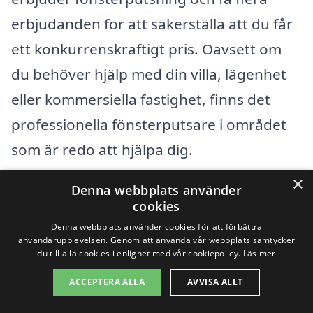
erbjudanden för att säkerställa att du får
ett konkurrenskraftigt pris. Oavsett om
du behöver hjälp med din villa, lägenhet
eller kommersiella fastighet, finns det
professionella fönsterputsare i området
som är redo att hjälpa dig.
×
Denna webbplats använder
Vinbergs kyrkby ligger centralt i en region
cookies
som erbjuder ett flertal intressanta
Denna webbplats använder cookies för att förbättra
användarupplevelsen. Genom att använda vår webbplats samtycker
alternativ för fönsterputsare. Här är
du till alla cookies i enlighet med vår cookiepolicy.
Läs mer
några av de omkringliggande städer där
ACCEPTERA ALLA
AVVISA ALLT
du också kan hitta kvalificerad hjälp: