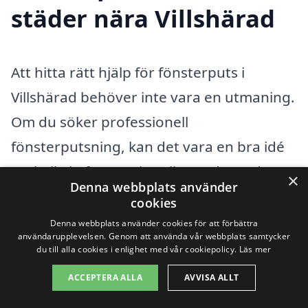
städer nära Villshärad
Att hitta rätt hjälp för fönsterputs i
Villshärad behöver inte vara en utmaning.
Om du söker professionell
fönsterputsning, kan det vara en bra idé
att kolla in företag i närliggande städer.
×
Denna webbplats använder
Det finns många skickliga och pålitliga
cookies
fönsterputsare i området som kan hjälpa
Denna webbplats använder cookies för att förbättra
användarupplevelsen. Genom att använda vår webbplats samtycker
till med att göra dina fönster skinande
du till alla cookies i enlighet med vår cookiepolicy.
Läs mer
rena. Genom att använda vår plattform
ACCEPTERA ALLA
AVVISA ALLT
kan du enkelt få offerter från olika