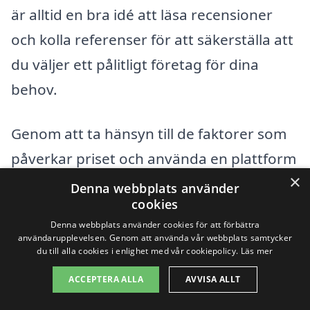
är alltid en bra idé att läsa recensioner
och kolla referenser för att säkerställa att
du väljer ett pålitligt företag för dina
behov.
Genom att ta hänsyn till de faktorer som
påverkar priset och använda en plattform
×
som xn--fnsterputs-pris-8sb.se kan du
Denna webbplats använder
cookies
effektivt navigera genom alternativen för
Denna webbplats använder cookies för att förbättra
fönsterputs i Våxtorp och hitta ett
användarupplevelsen. Genom att använda vår webbplats samtycker
du till alla cookies i enlighet med vår cookiepolicy.
Läs mer
erbjudande som passar just dig.
ACCEPTERA ALLA
AVVISA ALLT
Få 3 erbjudanden, gratis och utan