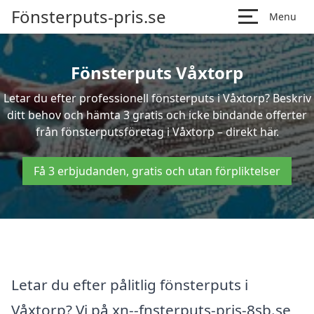
Fönsterputs-pris.se
Menu
Fönsterputs Våxtorp
Letar du efter professionell fönsterputs i Våxtorp? Beskriv
ditt behov och hämta 3 gratis och icke bindande offerter
från fönsterputsföretag i Våxtorp – direkt här.
Få 3 erbjudanden, gratis och utan förpliktelser
Letar du efter pålitlig fönsterputs i
Våxtorp? Vi på xn--fnsterputs-pris-8sb.se