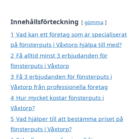
Innehållsförteckning
gömma
1
Vad kan ett företag som är specialiserat
på fönsterputs i Våxtorp hjälpa till med?
2
Få alltid minst 3 erbjudanden för
fönsterputs i Våxtorp
3
Få 3 erbjudanden för fönsterputs i
Våxtorp från professionella företag
4
Hur mycket kostar fönsterputs i
Våxtorp?
5
Vad hjälper till att bestämma priset på
fönsterputs i Våxtorp?