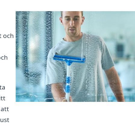
t och
och
ta
tt
 att
just