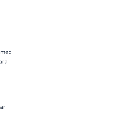
g med
bara
 är