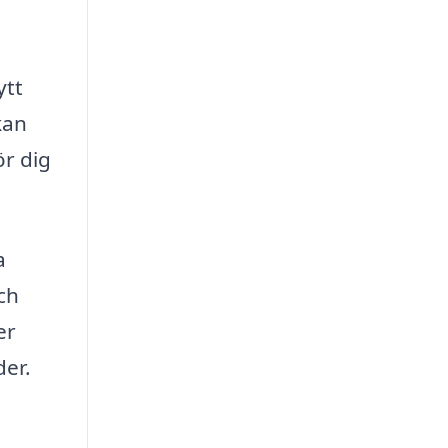
ytt
kan
ör dig
a
ch
er
der.