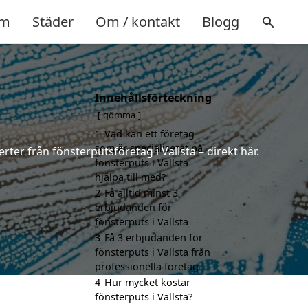
m
Städer
Om / kontakt
Blogg
Innehållsförteckning
gömma
1
Vad kan ett företag
som är specialiserat på
rter från fönsterputsföretag i Vallsta – direkt här.
fönsterputs i Vallsta
hjälpa till med?
2
Få alltid minst 3
erbjudanden för
fönsterputs i Vallsta
3
Få 3 erbjudanden för
fönsterputs i Vallsta från
professionella företag
4
Hur mycket kostar
fönsterputs i Vallsta?