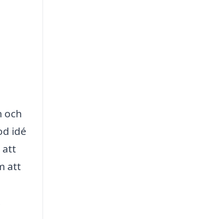
m och
od idé
 att
m att
.