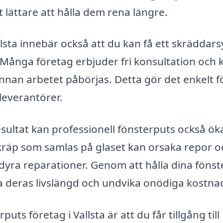
lättare att hålla dem rena längre.
allsta innebär också att du kan få ett skräddars
Många företag erbjuder fri konsultation och 
nan arbetet påbörjas. Detta gör det enkelt f
 leverantörer.
esultat kan professionell fönsterputs också ök
skräp som samlas på glaset kan orsaka repor o
l dyra reparationer. Genom att hålla dina fönst
a deras livslängd och undvika onödiga kostna
uts företag i Vallsta är att du får tillgång till