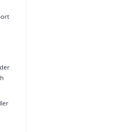
bort
ader
ch
ler