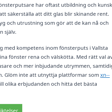
fönsterputsare har oftast utbildning och kuns
säkerställa att ditt glas blir skinande rent.
yg och utrustning som gör att de kan nå och
 själv.
tag med kompetens inom fönsterputs i Vallsta
dina fönster rena och välskötta. Med rätt val a
jusare och mer inbjudande utrymmen, samtidi
m. Glöm inte att utnyttja plattformar som
xn--
 till olika erbjudanden och hitta det bästa
iktelser