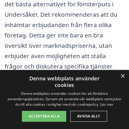
det bästa alternativet för fönsterputs i
Undersåker. Det rekommenderas att du
inhämtar erbjudanden från flera olika
företag. Detta ger inte bara en bra
översikt över marknadspriserna, utan
erbjuder även möjligheten att ställa
frågor och diskutera specifika tjänster
×
som kan passa dina behov bättre.
Denna webbplats använder
cookies
Plattformar som
xn--fnsterputs-pris-
Denna webbplats använder cookies för att förbättra
8sb.se
gör det enkelt för dig att samla in
användarupplevelsen. Genom att använda vår webbplats samtycker
du till alla cookies i enlighet med vår cookiepolicy.
Läs mer
och jämföra olika väletablerade företag
ACCEPTERA ALLA
AVVISA ALLT
inom fönsterputsning i ditt område.