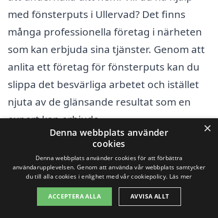
med fönsterputs i Ullervad? Det finns
många professionella företag i närheten
som kan erbjuda sina tjänster. Genom att
anlita ett företag för fönsterputs kan du
slippa det besvärliga arbetet och istället
njuta av de glänsande resultat som en
expert kan erbjuda.
×
Denna webbplats använder
cookies
Ullervad ligger i ett område med flera
Denna webbplats använder cookies för att förbättra
omkringliggande städer där du kan hitta
användarupplevelsen. Genom att använda vår webbplats samtycker
du till alla cookies i enlighet med vår cookiepolicy.
Läs mer
bra och pålitliga fönsterputsföretag. Här
ACCEPTERA ALLA
AVVISA ALLT
är några av dem: