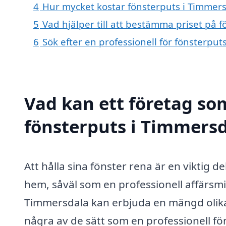
4
Hur mycket kostar fönsterputs i Timmer
5
Vad hjälper till att bestämma priset på 
6
Sök efter en professionell för fönsterpu
Vad kan ett företag som
fönsterputs i Timmersd
Att hålla sina fönster rena är en viktig d
hem, såväl som en professionell affärsmil
Timmersdala kan erbjuda en mängd olika
några av de sätt som en professionell fö