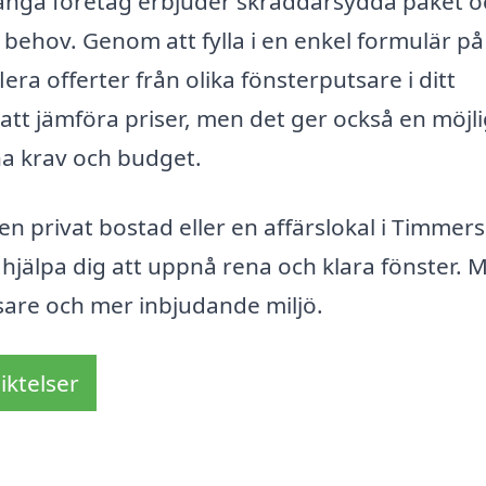
många företag erbjuder skräddarsydda paket o
behov. Genom att fylla i en enkel formulär p
era offerter från olika fönsterputsare i ditt
att jämföra priser, men det ger också en möjl
na krav och budget.
 privat bostad eller en affärslokal i Timmers
 hjälpa dig att uppnå rena och klara fönster. 
usare och mer inbjudande miljö.
iktelser