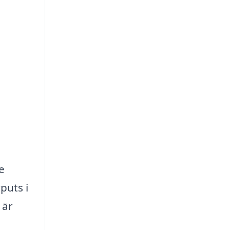
e
puts i
 är