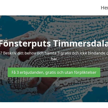
He
Fönsterputs Timmersdal
? Beskriv ditt behov och hämta 3 gratis och icke bindande 
här.
Få 3 erbjudanden, gratis och utan förpliktelser