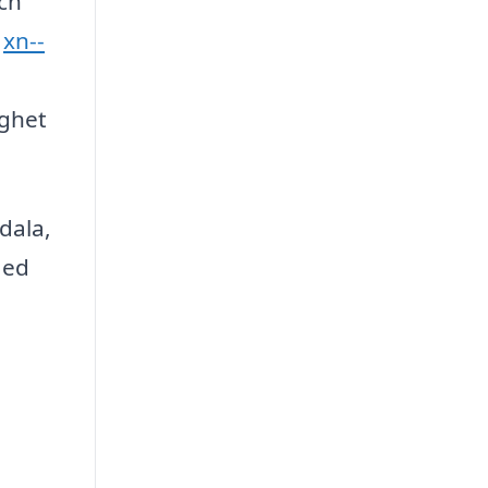
ch
å
xn--
ighet
dala,
Med