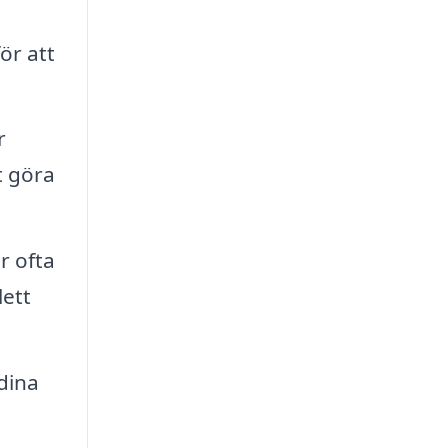
ör att
r
t göra
r ofta
lett
dina