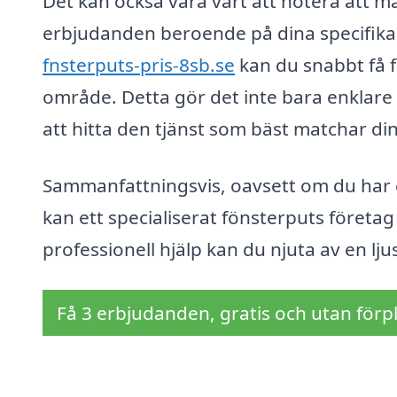
Det kan också vara värt att notera att 
erbjudanden beroende på dina specifika 
fnsterputs-pris-8sb.se
kan du snabbt få fl
område. Detta gör det inte bara enklare 
att hitta den tjänst som bäst matchar di
Sammanfattningsvis, oavsett om du har en
kan ett specialiserat fönsterputs företag
professionell hjälp kan du njuta av en lj
Få 3 erbjudanden, gratis och utan förpl