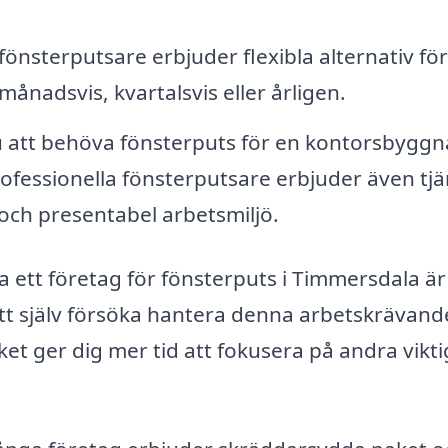
nsterputsare erbjuder flexibla alternativ för
 månadsvis, kvartalsvis eller årligen.
att behöva fönsterputs för en kontorsbyggn
rofessionella fönsterputsare erbjuder även tjä
 och presentabel arbetsmiljö.
a ett företag för fönsterputs i Timmersdala är
 att själv försöka hantera denna arbetskrävand
lket ger dig mer tid att fokusera på andra vikt