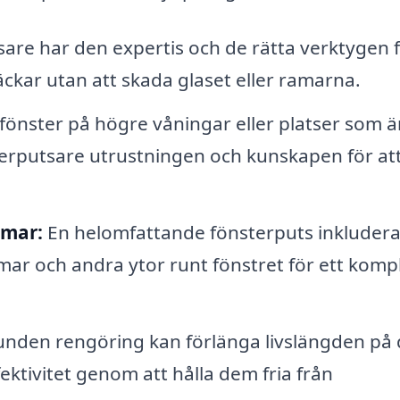
are har den expertis och de rätta verktygen f
äckar utan att skada glaset eller ramarna.
önster på högre våningar eller platser som ä
sterputsare utrustningen och kunskapen för at
amar:
En helomfattande fönsterputs inkludera
ar och andra ytor runt fönstret för ett komp
nden rengöring kan förlänga livslängden på 
ektivitet genom att hålla dem fria från