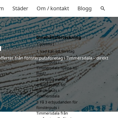
m
Städer
Om / kontakt
Blogg
Innehållsförteckning
a
gömma
1
Vad kan ett företag
som är specialiserat på
offerter från fönsterputsföretag i Timmersdala – direkt
fönsterputs i
Timmersdala hjälpa till
med?
2
Få alltid minst 3
erbjudanden för
fönsterputs i
Timmersdala
3
Få 3 erbjudanden för
fönsterputs i
Timmersdala från