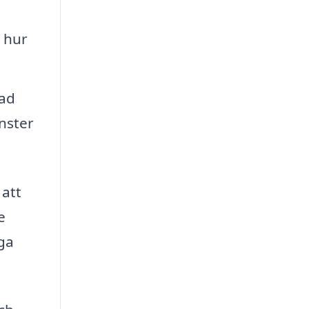
 hur
ad
nster
 att
e
iga