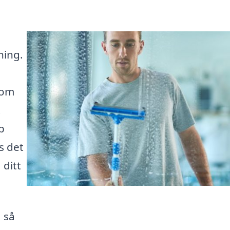
ning.
som
t
p
s det
 ditt
 så