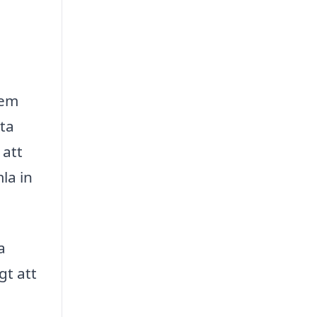
hem
mta
 att
la in
a
gt att