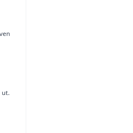
även
 ut.