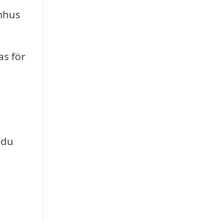
mhus
as för
 du
,