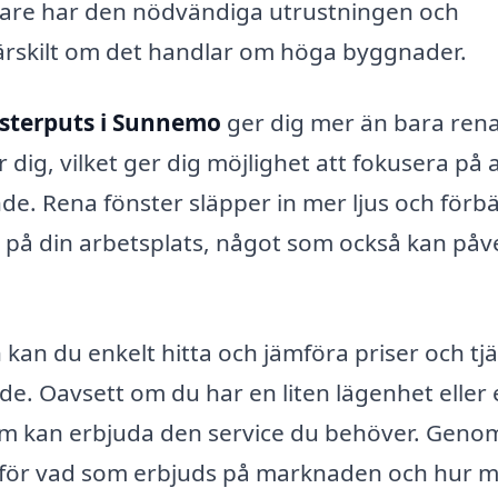
sare har den nödvändiga utrustningen och
särskilt om det handlar om höga byggnader.
sterputs i Sunnemo
ger dig mer än bara ren
r dig, vilket ger dig möjlighet att fokusera på
ande. Rena fönster släpper in mer ljus och förb
r på din arbetsplats, något som också kan påv
an du enkelt hitta och jämföra priser och tj
åde. Oavsett om du har en liten lägenhet eller
som kan erbjuda den service du behöver. Geno
a för vad som erbjuds på marknaden och hur 