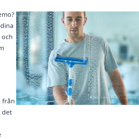
nemo?
 dina
n och
rm
n från
a det
n
e