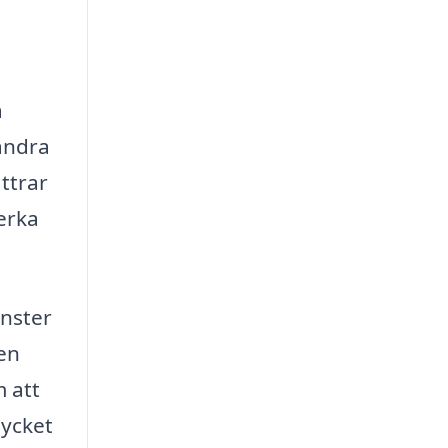
a
 andra
ättrar
erka
änster
 en
m att
mycket