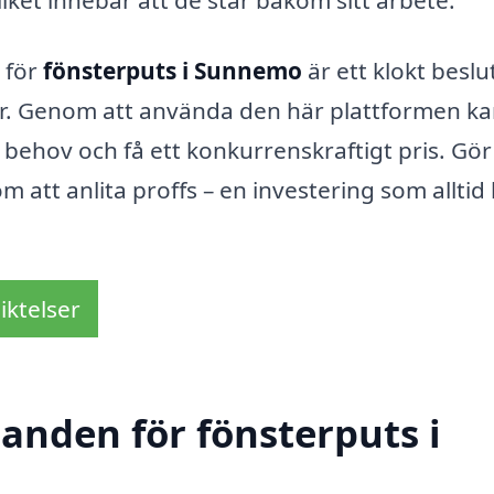
vilket innebär att de står bakom sitt arbete.
 för
fönsterputs i Sunnemo
är ett klokt besl
er. Genom att använda den här plattformen k
 behov och få ett konkurrenskraftigt pris. Gör
m att anlita proffs – en investering som alltid
iktelser
danden för fönsterputs i