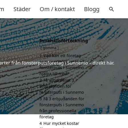
m
Städer
Om / kontakt
Blogg
Innehållsförteckning
gömma
1
Vad kan ett företag
som är specialiserat på
erter från fönsterputsföretag i Sunnemo – direkt här.
fönsterputs i Sunnemo
hjälpa till med?
2
Få alltid minst 3
erbjudanden för
fönsterputs i Sunnemo
3
Få 3 erbjudanden för
fönsterputs i Sunnemo
från professionella
företag
4
Hur mycket kostar