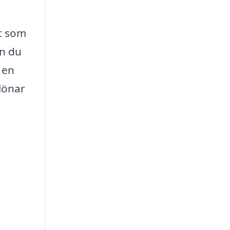
ut som
an du
 en
 lönar