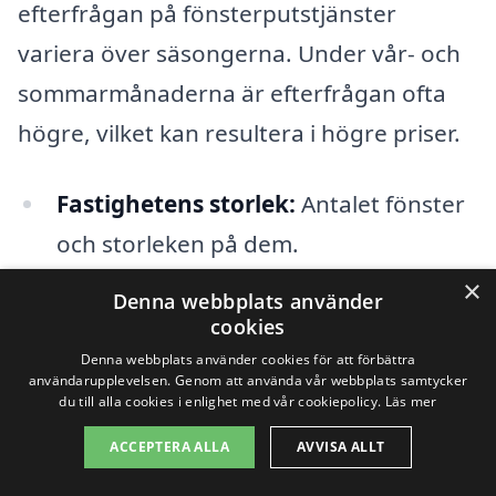
efterfrågan på fönsterputstjänster
variera över säsongerna. Under vår- och
sommarmånaderna är efterfrågan ofta
högre, vilket kan resultera i högre priser.
Fastighetens storlek:
Antalet fönster
och storleken på dem.
×
Arbetskomplexitet:
Högre höjder
Denna webbplats använder
cookies
eller svåra åtkomster kan påverka
Denna webbplats använder cookies för att förbättra
priset.
användarupplevelsen. Genom att använda vår webbplats samtycker
du till alla cookies i enlighet med vår cookiepolicy.
Läs mer
Efterfrågan:
Priserna kan variera
ACCEPTERA ALLA
AVVISA ALLT
beroende på säsongen.