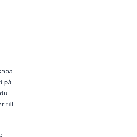
skapa
d på
 du
 till
d