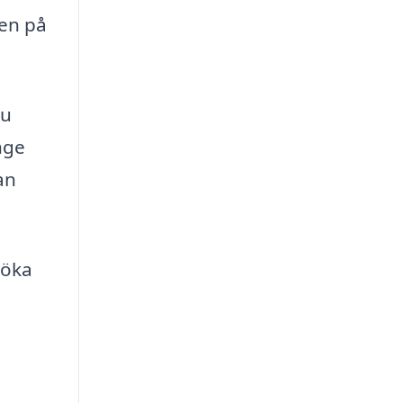
den på
du
nge
an
söka