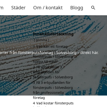
m
Städer
Om / kontakt
Blogg
Innehållsförteckning
gömma
1
Vad kan ett företag
som är specialiserat på
erter från fönsterputsföretag i Sölvesborg – direkt här.
fönsterputs i Sölvesborg
hjälpa till med?
2
Få alltid minst 3
erbjudanden för
fönsterputs i Sölvesborg
3
Få 3 erbjudanden för
fönsterputs i Sölvesborg
från professionella
företag
4
Vad kostar fönsterputs