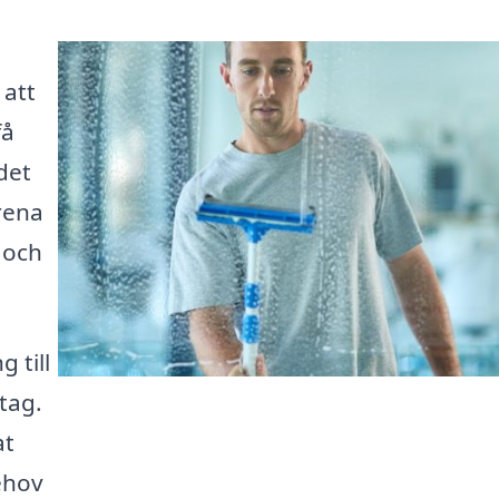
 att
få
det
rena
 och
 till
tag.
at
ehov