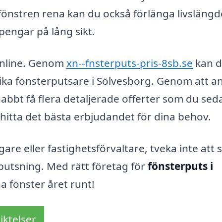
fönstren rena kan du också förlänga livsläng
pengar på lång sikt.
 online. Genom
xn--fnsterputs-pris-8sb.se
kan 
olika fönsterputsare i Sölvesborg. Genom att a
abbt få flera detaljerade offerter som du sed
 hitta det bästa erbjudandet för dina behov.
re eller fastighetsförvaltare, tveka inte att 
rputsning. Med rätt företag för
fönsterputs i
a fönster året runt!
iktelser