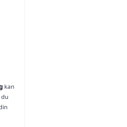
g
kan
r du
din