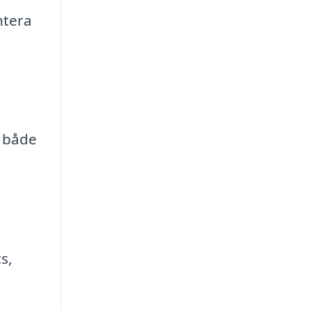
ntera
, både
s,