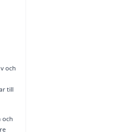
av och
 till
a och
are