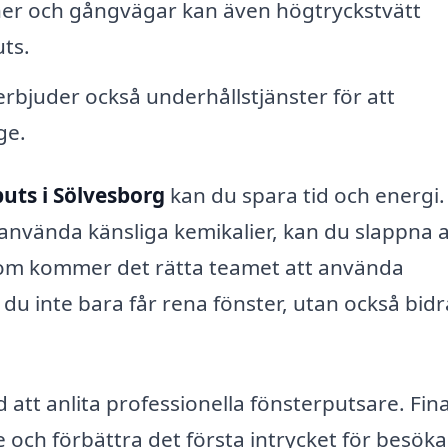
aner och gångvägar kan även högtryckstvätt
uts.
bjuder också underhållstjänster för att
ge.
uts i Sölvesborg
kan du spara tid och energi.
ch använda känsliga kemikalier, kan du slappna 
tom kommer det rätta teamet att använda
 du inte bara får rena fönster, utan också bidrar
att anlita professionella fönsterputsare. Fin
 och förbättra det första intrycket för besök