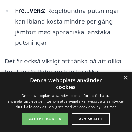
Fre…vens:
Regelbundna putsningar
kan ibland kosta mindre per gång
jämfört med sporadiska, enstaka
putsningar.
Det är också viktigt att tänka på att olika
företag i Sollebrunn kan ha olika
×
Denna webbplats använder
prissättningar. Det är därför vi
cookies
rekommenderar att du samlar in offerter
Denna webbplats använder cookies för att förbättra
användarupplevelsen. Genom att använda vår webbplats samtycker
från flera olika fönsterputsföretag. Du
du till alla cookies i enlighet med vår cookiepolicy.
Läs mer
kan enkelt göra detta genom att använda
ACCEPTERA ALLA
AVVISA ALLT
vår plattform, vilket erbjuder en smidig