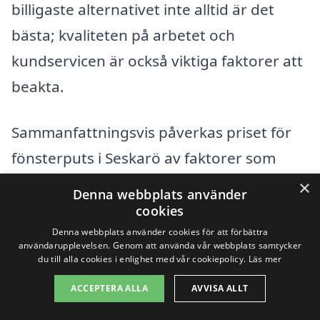
billigaste alternativet inte alltid är det
bästa; kvaliteten på arbetet och
kundservicen är också viktiga faktorer att
beakta.
Sammanfattningsvis påverkas priset för
fönsterputs i Seskarö av faktorer som
byggnadens storlek, fönstrens skick och
×
Denna webbplats använder
tillgänglighet. Genom att förstå dessa
cookies
aspekter kan du enklare navigera i
Denna webbplats använder cookies för att förbättra
användarupplevelsen. Genom att använda vår webbplats samtycker
processen att anlita en professionell
du till alla cookies i enlighet med vår cookiepolicy.
Läs mer
fönsterputsare och få dina fönster att se
ACCEPTERA ALLA
AVVISA ALLT
fantastiska ut.