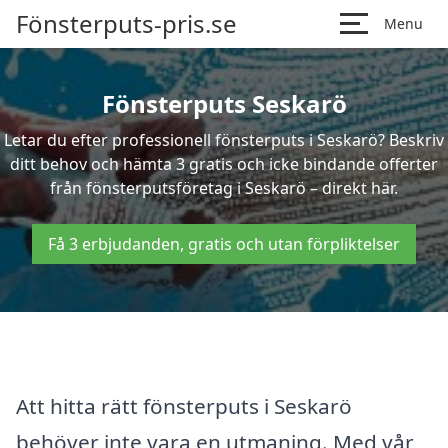
Fönsterputs-pris.se
Menu
Fönsterputs Seskarö
Letar du efter professionell fönsterputs i Seskarö? Beskriv
ditt behov och hämta 3 gratis och icke bindande offerter
från fönsterputsföretag i Seskarö – direkt här.
Få 3 erbjudanden, gratis och utan förpliktelser
Att hitta rätt fönsterputs i Seskarö
behöver inte vara en utmaning. Med vår