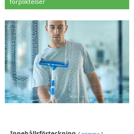
förpliktelser
Innehållsförteckning
gömma