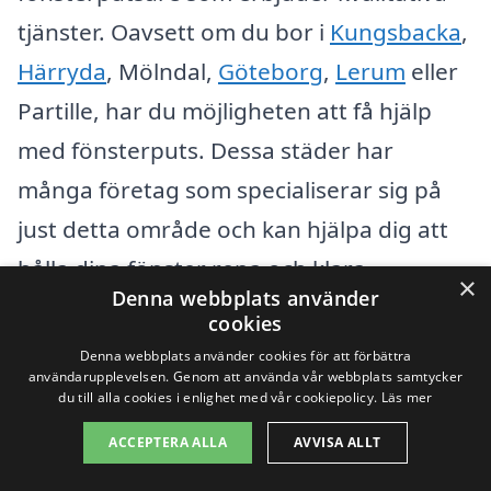
tjänster. Oavsett om du bor i
Kungsbacka
,
Härryda
, Mölndal,
Göteborg
,
Lerum
eller
Partille, har du möjligheten att få hjälp
med fönsterputs. Dessa städer har
många företag som specialiserar sig på
just detta område och kan hjälpa dig att
hålla dina fönster rena och klara.
×
Denna webbplats använder
cookies
När du söker efter fönsterputsare kan det
Denna webbplats använder cookies för att förbättra
vara bra att tänka på följande punkter:
användarupplevelsen. Genom att använda vår webbplats samtycker
du till alla cookies i enlighet med vår cookiepolicy.
Läs mer
Jämför priser och erbjudanden från
ACCEPTERA ALLA
AVVISA ALLT
olika företag.