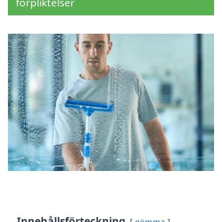
förpliktelser
Innehållsförteckning
gömma