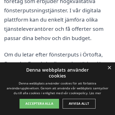
företag som erbjuder högkvalitativa
fönsterputsningstjänster. I vår digitala
plattform kan du enkelt jämföra olika
tjänsteleverantörer och få offerter som
passar dina behov och din budget.
Om du letar efter fönsterputs i Örtofta,
finns det flera kringliggande städer där
×
Denna webbplats använder
du också kan hitta skickliga
cookies
fönsterputsare. Här är några av de
Denna webbplats använder cookies för att förbättra
användarupplevelsen. Genom att använda vår webbplats samtycker
närliggande städerna där du kan söka:
du till alla cookies i enlighet med vår cookiepolicy.
Läs mer
ACCEPTERA ALLA
AVVISA ALLT
Eslöv