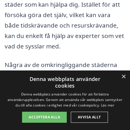
städer som kan hjälpa dig. Istället för att
försöka göra det själv, vilket kan vara
både tidskrävande och resurskrävande,
kan du enkelt få hjälp av experter som vet
vad de sysslar med.
Några av de omkringliggande städerna
där du kan hitta kvalificerade
×
Denna webbplats använder
fönsterputsare inkluderar:
cookies
Denna webbplats använder cookies för att förbättra
användarupplevelsen. Genom att använda vår webbplats samtycker
Trosa
du till alla cookies i enlighet med vår cookiepolicy.
Läs mer
Vagnhärad
ACCEPTERA ALLA
AVVISA ALLT