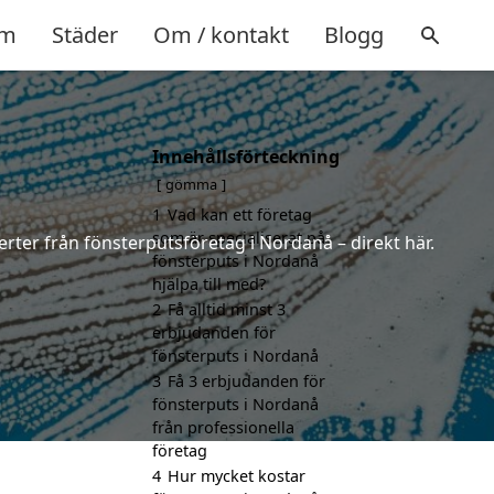
m
Städer
Om / kontakt
Blogg
Innehållsförteckning
gömma
1
Vad kan ett företag
som är specialiserat på
erter från fönsterputsföretag i Nordanå – direkt här.
fönsterputs i Nordanå
hjälpa till med?
2
Få alltid minst 3
erbjudanden för
fönsterputs i Nordanå
3
Få 3 erbjudanden för
fönsterputs i Nordanå
från professionella
företag
4
Hur mycket kostar