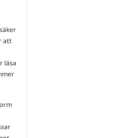
 säker
 att
r läsa
ämmer
tform
ssar
 mer