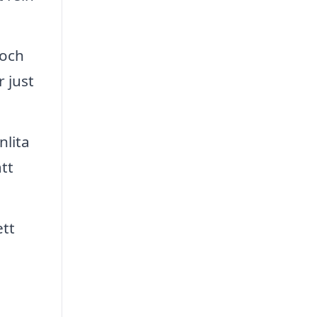
 och
 just
nlita
tt
ett