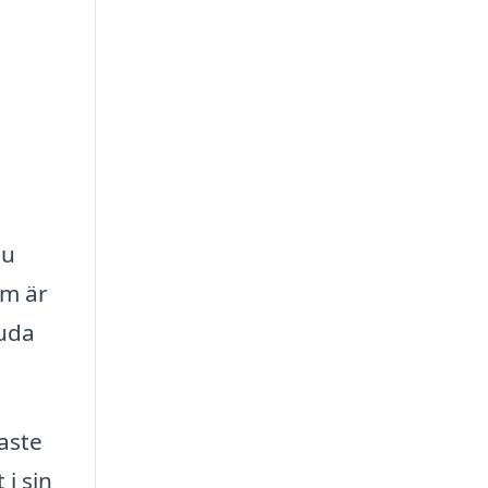
.
du
om är
juda
aste
i sin