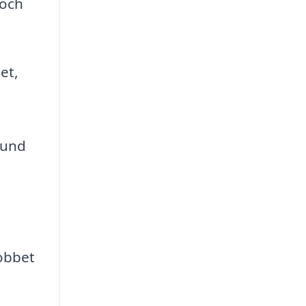
 och
et,
rund
jobbet