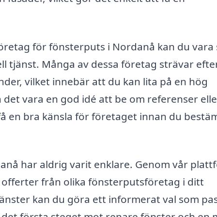
företag för fönsterputs i Nordanå kan du vara
ll tjänst. Många av dessa företag strävar efter
der, vilket innebär att du kan lita på en hög
 det vara en god idé att be om referenser elle
 få en bra känsla för företaget innan du best
rdanå har aldrig varit enklare. Genom vår plat
fferter från olika fönsterputsföretag i ditt
änster kan du göra ett informerat val som pa
 det första steget mot renare fönster och en