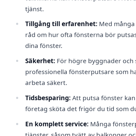
tjänst.
Tillgång till erfarenhet:
Med många år
råd om hur ofta fönsterna bör putsas
dina fönster.
Säkerhet:
För högre byggnader och sv
professionella fönsterputsare som ha
arbeta säkert.
Tidsbesparing:
Att putsa fönster kan
företag sköta det frigör du tid som d
En komplett service:
Många fönsterp
tjänster, såsom tvätt av balkonger och