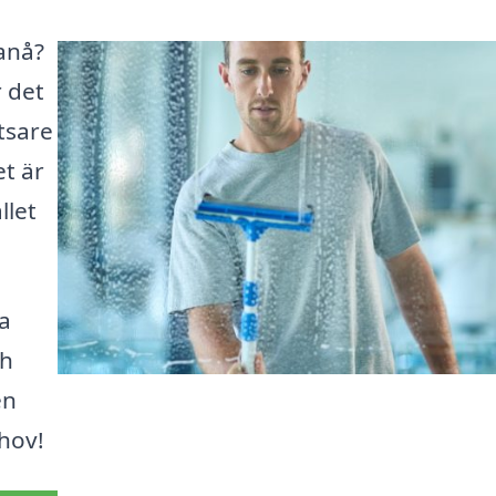
danå?
 det
utsare
t är
llet
la
ch
en
hov!