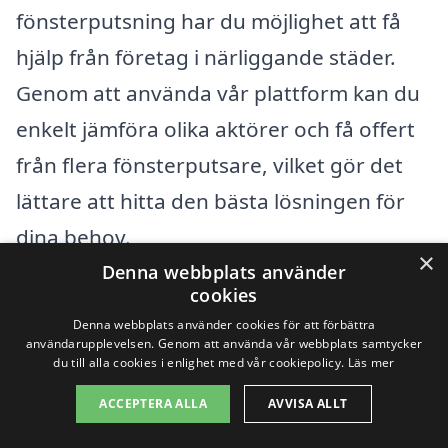
fönsterputsning har du möjlighet att få
hjälp från företag i närliggande städer.
Genom att använda vår plattform kan du
enkelt jämföra olika aktörer och få offert
från flera fönsterputsare, vilket gör det
lättare att hitta den bästa lösningen för
dina behov.
×
Denna webbplats använder
cookies
Ibland kan det vara värt att utforska
Denna webbplats använder cookies för att förbättra
alternativ som finns i städer runt omkring
användarupplevelsen. Genom att använda vår webbplats samtycker
du till alla cookies i enlighet med vår cookiepolicy.
Läs mer
Njutånger. Här är några av de städer där
ACCEPTERA ALLA
AVVISA ALLT
du kan hitta kvalificerade företag för
fönsterputs: