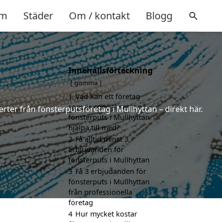
m
Städer
Om / kontakt
Blogg
Innehållsförteckning
gömma
1
Vad kan ett företag
som är specialiserat på
rter från fönsterputsföretag i Mullhyttan – direkt här.
fönsterputs i Mullhyttan
hjälpa till med?
2
Få alltid minst 3
erbjudanden för
fönsterputs i Mullhyttan
3
Få 3 erbjudanden för
fönsterputs i Mullhyttan
från professionella
företag
4
Hur mycket kostar