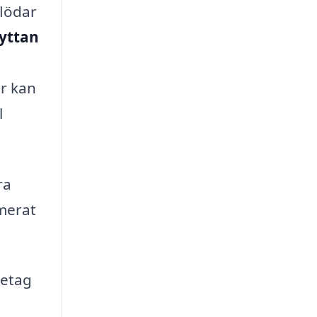
flödar
hyttan
är kan
l
ra
rmerat
retag