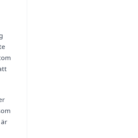
ig
te
utom
att
er
 som
 är