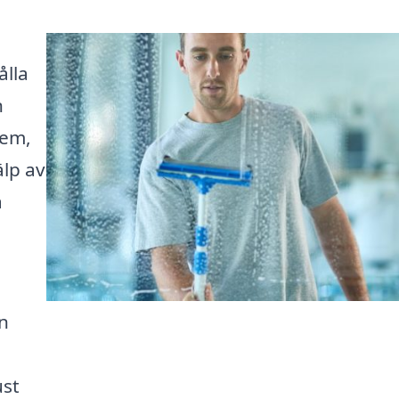
ålla
n
hem,
älp av
a
ån
ust