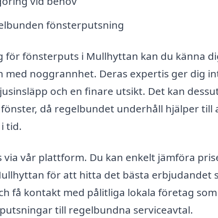
göring vid behov
gelbunden fönsterputsning
g för fönsterputs i Mullhyttan kan du känna d
ch med noggrannhet. Deras expertis ger dig in
ljusinsläpp och en finare utsikt. Det kan dess
 fönster, då regelbundet underhåll hjälper till 
 tid.
s via vår plattform. Du kan enkelt jämföra pris
Mullhyttan för att hitta det bästa erbjudandet
och få kontakt med pålitliga lokala företag som
 putsningar till regelbundna serviceavtal.