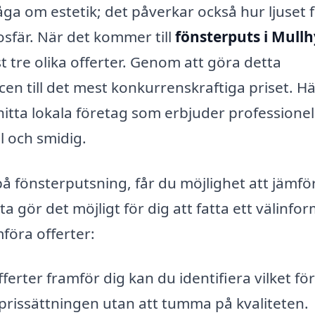
råga om estetik; det påverkar också hur ljuset 
osfär. När det kommer till
fönsterputs i Mull
t tre olika offerter. Genom att göra detta
icen till det mest konkurrenskraftiga priset. H
hitta lokala företag som erbjuder professionel
 och smidig.
på fönsterputsning, får du möjlighet att jämfö
a gör det möjligt för dig att fatta ett välinfo
föra offerter:
ferter framför dig kan du identifiera vilket fö
issättningen utan att tumma på kvaliteten.