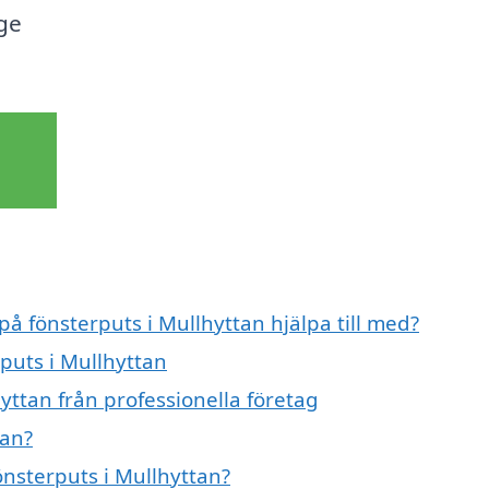
ge
på fönsterputs i Mullhyttan hjälpa till med?
rputs i Mullhyttan
yttan från professionella företag
tan?
önsterputs i Mullhyttan?