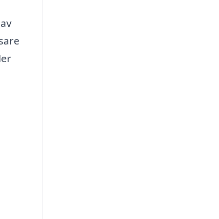
 av
sare
ler