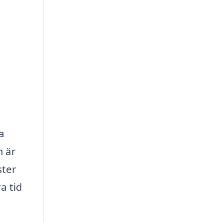
a
m är
ster
a tid