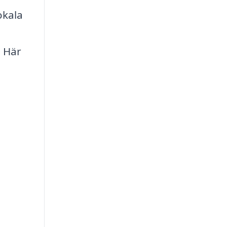
okala
. Här