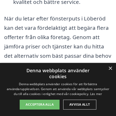
kvalitet och bättre service.
När du letar efter fönsterputs i Löberöd
kan det vara fördelaktigt att begära flera
offerter från olika företag. Genom att
jämföra priser och tjänster kan du hitta
det alternativ som bäst passar dina behov
och din budget. Plattformar som xn--
×
Denna webbplats använder
fnsterputs-pris-8sb.se gör det enkelt att
cookies
få kontakt med lokala företag som
Denna webbplats använder cookies för att förbättra
användarupplevelsen. Genom att använda vår webbplats samtycker
specialiserar sig på fönsterputsning, så
du till alla cookies i enlighet med vår cookiepolicy.
Läs mer
att du kan få professionell hjälp med dina
ACCEPTERA ALLA
AVVISA ALLT
rengöringsbehov.