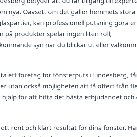
ndesberg betyder att du får tillgång till expert
som nya. Oavsett om det gäller hemmets stora
glaspartier, kan professionell putsning göra en
n på produkter spelar ingen liten roll;
älkomnande syn när du blickar ut eller välkomn
ta ett företag för fönsterputs i Lindesberg, få
ster utan också möjligheten att få offert från fl
or hjälp för att hitta det bästa erbjudandet och
å ett rent och klart resultat för dina fönster. H