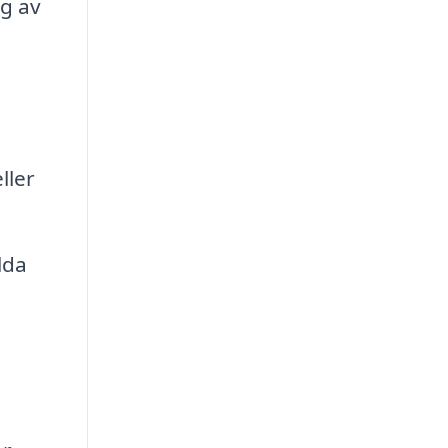
g av
ller
lda