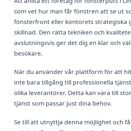
Att anlita ett företag för fönsterputs i Li
som vet hur man får fönstren att se ut 
fönsterfront eller kontorets strategiska 
skillnad. Den rätta tekniken och kvalitete
avslutningsvis ger det dig en klar och v
besökare.
När du använder vår plattform för att hit
inte bara tillgång till professionella tjän
olika leverantörer. Detta kan vara till st
tjänst som passar just dina behov.
Se till att utnyttja denna möjlighet och f