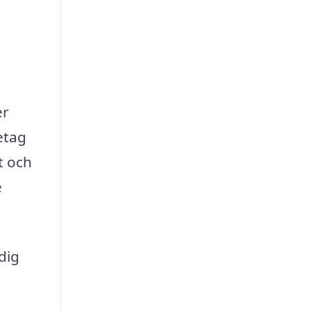
er
etag
t och
e
dig