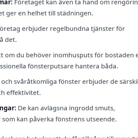
mar:
Företaget kan även ta hand om rengörin
t ger en helhet till städningen.
retag erbjuder regelbundna tjänster för
å det.
t om du behöver inomhusputs för bostaden e
ssionella fönsterputsare hantera båda.
och svåråtkomliga fönster erbjuder de särski
 effektivitet.
ngar:
De kan avlägsna ingrodd smuts,
ar som kan påverka fönstrens utseende.