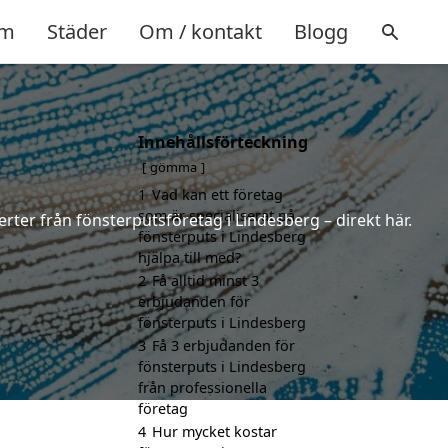
m
Städer
Om / kontakt
Blogg
Innehållsförteckning
gömma
1
Vad kan ett företag
som är specialiserat på
erter från fönsterputsföretag i Lindesberg – direkt här.
fönsterputs i Lindesberg
hjälpa till med?
2
Få alltid minst 3
erbjudanden för
fönsterputs i Lindesberg
3
Få 3 erbjudanden för
fönsterputs i Lindesberg
från professionella
företag
4
Hur mycket kostar