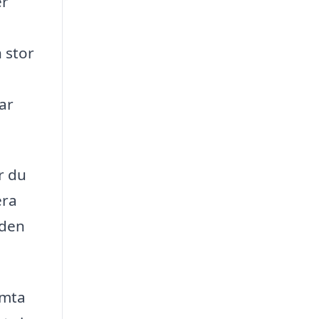
er
 stor
ar
r du
era
 den
ämta