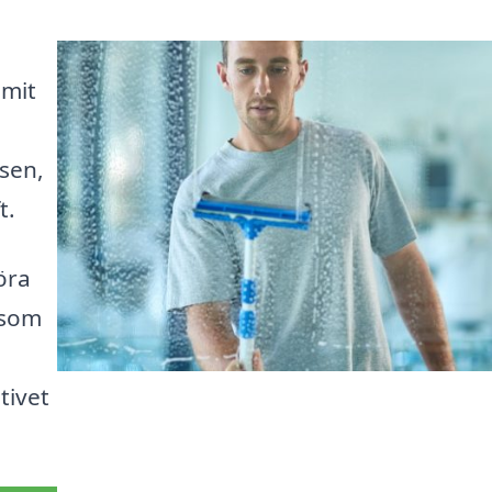
mmit
sen,
t.
öra
 som
tivet