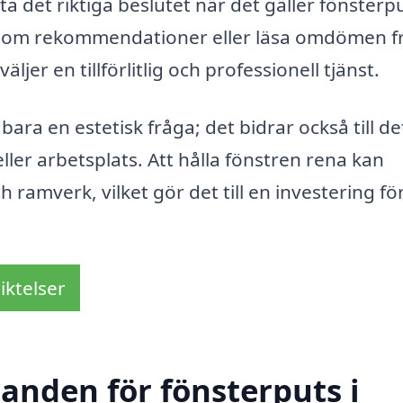
 ta det riktiga beslutet när det gäller fönsterpu
ga om rekommendationer eller läsa omdömen f
äljer en tillförlitlig och professionell tjänst.
ara en estetisk fråga; det bidrar också till de
ler arbetsplats. Att hålla fönstren rena kan
h ramverk, vilket gör det till en investering fö
iktelser
danden för fönsterputs i