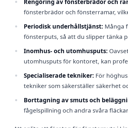
Rengöring av fönsterbrädor och ra
fönsterbrädor och fönsterramar, vilke
Periodisk underhållstjänst:
Många fö
fönsterputs, så att du slipper tänka p
Inomhus- och utomhusputs:
Oavset
utomhusputs för kontoret, kan profe
Specialiserade tekniker:
För höghus 
tekniker som säkerställer säkerhet och
Borttagning av smuts och beläggni
fågelspillning och andra svåra fläck