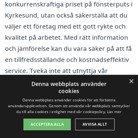
konkurrenskraftiga priset på fönsterputs i
Kyrkesund, utan också säkerställa att du
väljer ett företag med ett gott rykte och
kvalitet på arbetet. Med rätt information
och jämförelse kan du vara säker på att få
en tillfredsställande och kostnadseffektiv
service. Tveka inte att utnyttja vår
×
plattform för att få de bästa alternativen
Denna webbplats använder
cookies
till fönsterputsning i din närhet.
Denna webbplats använder cookies för att förbättra
användarupplevelsen. Genom att använda vår webbplats samtycker
du till alla cookies i enlighet med vår cookiepolicy.
Läs mer
Få 3 erbjudanden, gratis och utan
förpliktelser
ACCEPTERA ALLA
AVVISA ALLT