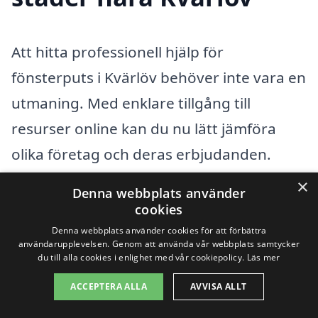
Att hitta professionell hjälp för
fönsterputs i Kvärlöv behöver inte vara en
utmaning. Med enklare tillgång till
resurser online kan du nu lätt jämföra
olika företag och deras erbjudanden.
Genom att använda xn--fnsterputs-pris-
×
Denna webbplats använder
8sb.se kan du enkelt få kontakt med
cookies
kompetenta företag i ditt närområde. Det
Denna webbplats använder cookies för att förbättra
användarupplevelsen. Genom att använda vår webbplats samtycker
inbjuder till att få flera offerter, så du kan
du till alla cookies i enlighet med vår cookiepolicy.
Läs mer
välja det bästa alternativet som passar
ACCEPTERA ALLA
AVVISA ALLT
dina behov.