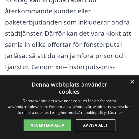
återkommande kunder eller
paketerbjudanden som inkluderar andra
städtjänster. Därför kan det vara klokt att
samla in olika offertar för fönsterputs i
Järlåsa, så att du kan jämföra priser och
tjänster. Genom xn--fnsterputs-pris-
8sb.se kan du enkelt få kontakt med
×
Denna webbplats använder
lokala företag som specialiserat sig på
cookies
fönsterputsning och inhämtat offerter
Denna webbplats använder cookies för att förbättra
användarupplevelsen. Genom att använda vår webbplats samtycker
som passar din budget och behov.
du till alla cookies i enlighet med vår cookiepolicy.
Läs mer
ACCEPTERA ALLA
AVVISA ALLT
Genom att förstå dessa faktorer kan du