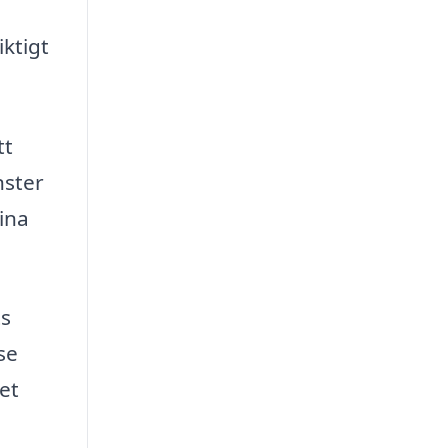
ktigt
tt
nster
dina
ts
se
et