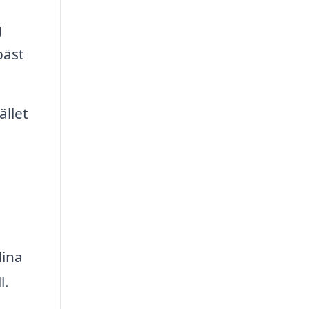
g
bäst
ället
dina
l.