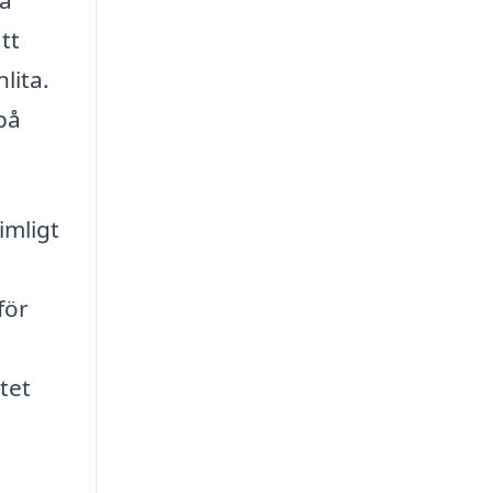
så
tt
lita.
på
imligt
för
tet