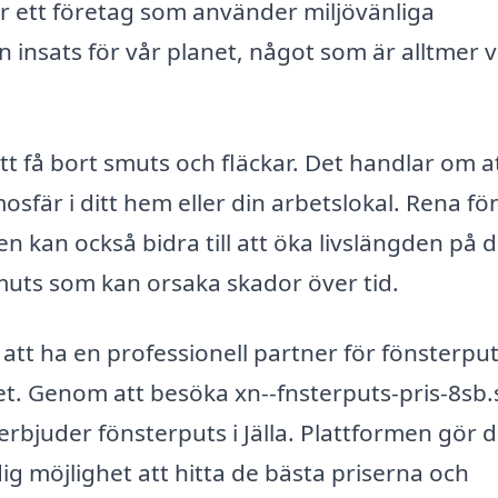
r ett företag som använder miljövänliga
insats för vår planet, något som är alltmer vi
tt få bort smuts och fläckar. Det handlar om a
sfär i ditt hem eller din arbetslokal. Rena fö
en kan också bidra till att öka livslängden på 
muts som kan orsaka skador över tid.
 att ha en professionell partner för fönsterpu
ghet. Genom att besöka xn--fnsterputs-pris-8sb.
rbjuder fönsterputs i Jälla. Plattformen gör d
 dig möjlighet att hitta de bästa priserna och