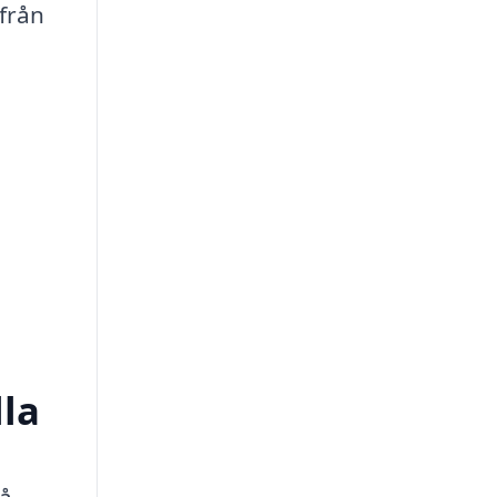
 från
lla