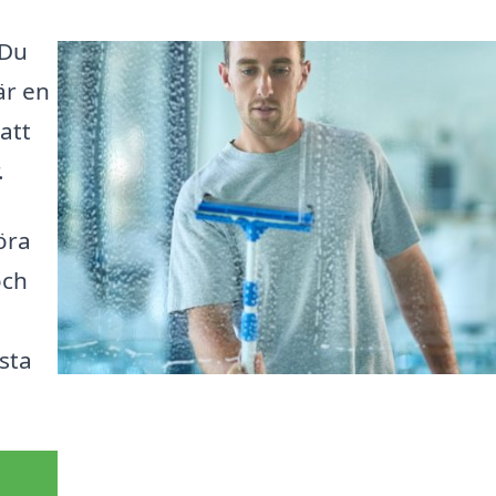
 Du
är en
 att
.
öra
och
ästa