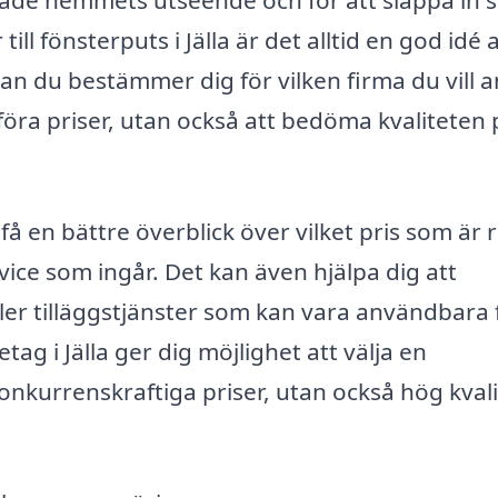
r både hemmets utseende och för att släppa in 
ll fönsterputs i Jälla är det alltid en god idé a
n du bestämmer dig för vilken firma du vill an
föra priser, utan också att bedöma kvaliteten 
å en bättre överblick över vilket pris som är r
vice som ingår. Det kan även hjälpa dig att
ller tilläggstjänster som kan vara användbara 
etag i Jälla ger dig möjlighet att välja en
nkurrenskraftiga priser, utan också hög kvali