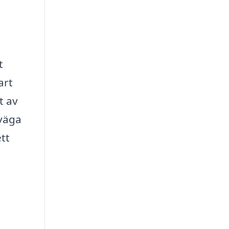
t
art
t av
rväga
tt