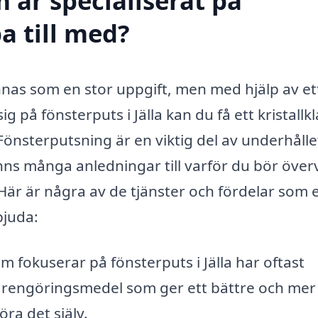
 är specialiserat på
pa till med?
ännas som en stor uppgift, men med hjälp av et
g på fönsterputs i Jälla kan du få ett kristallkl
 Fönsterputsning är en viktig del av underhålle
inns många anledningar till varför du bör öve
. Här är några av de tjänster och fördelar som e
bjuda:
 fokuserar på fönsterputs i Jälla har oftast
ch rengöringsmedel som ger ett bättre och mer
ra det själv.