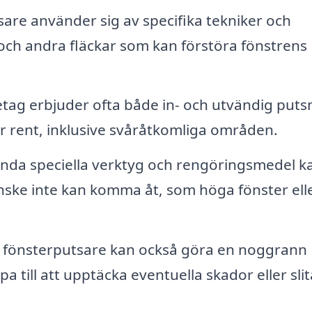
are använder sig av specifika tekniker och
t och andra fläckar som kan förstöra fönstrens
tag erbjuder ofta både in- och utvändig puts
blir rent, inklusive svåråtkomliga områden.
da speciella verktyg och rengöringsmedel k
nske inte kan komma åt, som höga fönster ell
a fönsterputsare kan också göra en noggrann
pa till att upptäcka eventuella skador eller sli