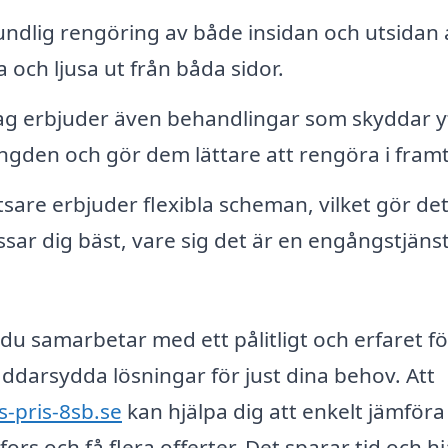
ndlig rengöring av både insidan och utsidan 
ra och ljusa ut från båda sidor.
ag erbjuder även behandlingar som skyddar 
längden och gör dem lättare att rengöra i fram
are erbjuder flexibla scheman, vilket gör de
assar dig bäst, vare sig det är en engångstjänst
tt du samarbetar med ett pålitligt och erfaret f
ddarsydda lösningar för just dina behov. Att
s-pris-8sb.se
kan hjälpa dig att enkelt jämföra
ors och få flera offerter. Det sparar tid och h