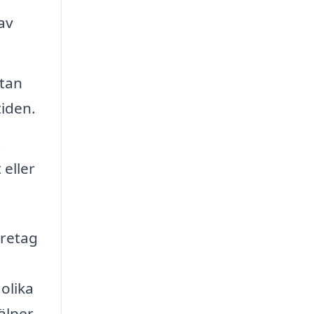
av
ytan
tiden.
t
 eller
öretag
 olika
jälper