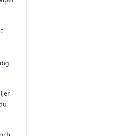
na
dig.
ljer
 du
 och