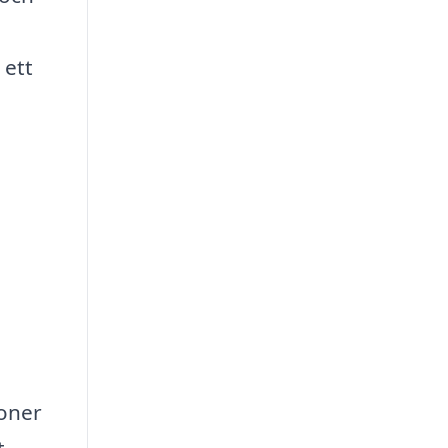
 ett
soner
t