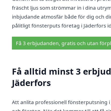
fräscht ljus som strömmar in i dina utry
inbjudande atmosfär både för dig och din
pålitligt fönsterputs företag i Jäderfors i
Få 3 erbjudanden, gratis och utan förpl
Få alltid minst 3 erbju
Jäderfors
Att anlita professionell fönsterputsning 
och företag. När det kommer till att få s