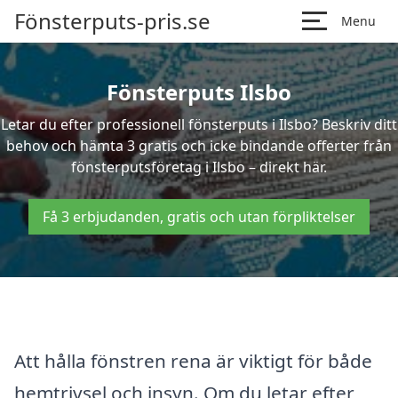
Fönsterputs-pris.se
Menu
Fönsterputs Ilsbo
Letar du efter professionell fönsterputs i Ilsbo? Beskriv ditt
behov och hämta 3 gratis och icke bindande offerter från
fönsterputsföretag i Ilsbo – direkt här.
Få 3 erbjudanden, gratis och utan förpliktelser
Att hålla fönstren rena är viktigt för både
hemtrivsel och insyn. Om du letar efter