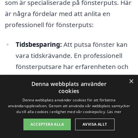
som är specialiserade på fönsterputs. Här
är några fördelar med att anlita en
professionell för fönsterputs:
Tidsbesparing:
Att putsa fönster kan
vara tidskrävande. En professionell
fönsterputsare har erfarenheten och
utrustningen som krävs för att få
×
Denna webbplats använder
jobbet gjort snabbt och effektivt.
cookies
Denna webbplats använder cookies för att förbättra
Förbättrad säkerhet:
användarupplevelsen. Genom att använda vår webbplats samtycker
du till alla cookies i enlighet med vår cookiepolicy.
Läs mer
Fönsterputsning kan vara farligt,
ACCEPTERA ALLA
AVVISA ALLT
speciellt på högre våningar. Anlita
experter som vet hur man arbetar